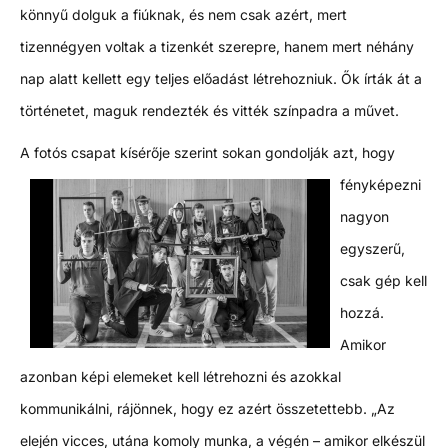
könnyű dolguk a fiúknak, és nem csak azért, mert
tizennégyen voltak a tizenkét szerepre, hanem mert néhány
nap alatt kellett egy teljes előadást létrehozniuk. Ők írták át a
történetet, maguk rendezték és vitték színpadra a művet.
A fotós csapat kísérője szerint
sokan gondolják azt, hogy
fényképezni
nagyon
egyszerű,
csak gép kell
hozzá.
Amikor
azonban képi elemeket kell létrehozni és azokkal
kommunikálni, rájönnek, hogy ez azért összetettebb. „Az
elején vicces, utána komoly munka, a végén – amikor elkészül