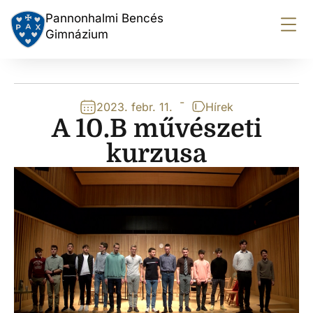
Pannonhalmi Bencés
Gimnázium
-
2023. febr. 11.
Hírek
A 10.B művészeti
kurzusa