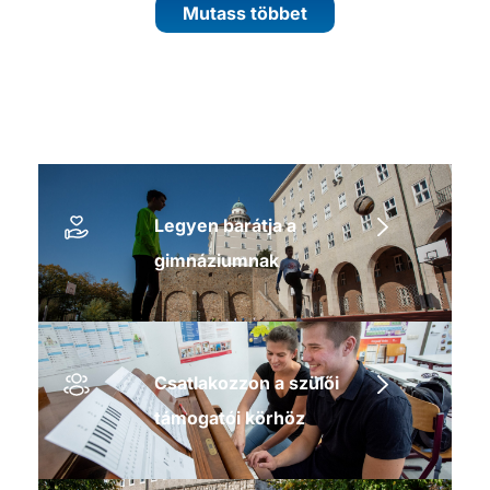
Mutass többet
Legyen barátja a
gimnáziumnak
Csatlakozzon a szülői
támogatói körhöz