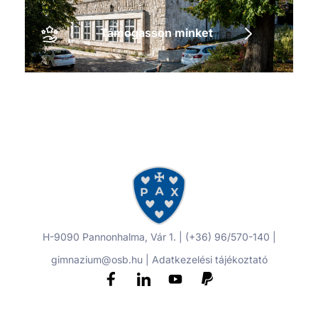
Támogasson minket
H-9090 Pannonhalma, Vár 1. | (+36) 96/570-140 |
gimnazium@osb.hu |
Adatkezelési tájékoztató