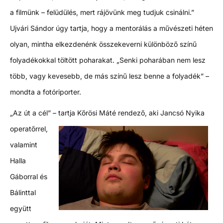
a filmünk – felüdülés, mert rájövünk meg tudjuk csinálni.”
Ujvári Sándor úgy tartja, hogy a mentorálás a művészeti héten
olyan, mintha elkezdenénk összekeverni különböző színű
folyadékokkal töltött poharakat. „Senki poharában nem lesz
több, vagy kevesebb, de más színű lesz benne a folyadék” –
mondta a fotóriporter.
„Az út a cél” – tartja Kőrösi Máté rendező,
aki Jancsó Nyika
operatőrrel,
valamint
Halla
Gáborral és
Bálinttal
együtt