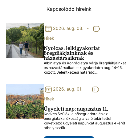
Kapcsolódó híreink
-
2026. aug. 03.
Hírek
Nyolcas: lelkigyakorlat
öregdiákjainknak és
házastársaiknak
Albin atya és Konrád atya várja öregdiákjainkat
és házastársaikat lelkigyakorlatra aug. 14-16.
között. Jelentkezési határidő:…
-
2026. aug. 01.
Hírek
Ügyeleti nap: augusztus 11.
Kedves Szülők, a hőségriadóra és az
energiatakarékosságra való tekintettel
következő ügyeleti napunkat augusztus 4-éről
áthelyezzük…