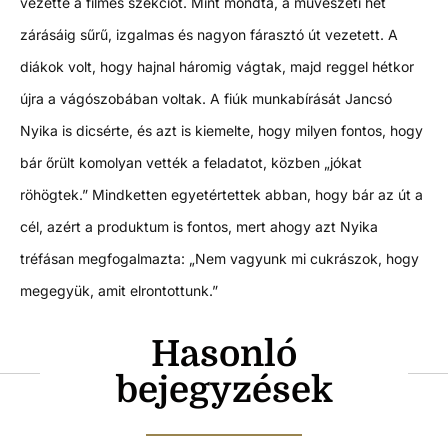
vezette a filmes szekciót. Mint mondta, a művészeti hét
zárásáig sűrű, izgalmas és nagyon fárasztó út vezetett. A
diákok volt, hogy hajnal háromig vágtak, majd reggel hétkor
újra a vágószobában voltak. A fiúk munkabírását Jancsó
Nyika is dicsérte, és azt is kiemelte, hogy milyen fontos, hogy
bár őrült komolyan vették a feladatot, közben „jókat
röhögtek.” Mindketten egyetértettek abban, hogy bár az út a
cél, azért a produktum is fontos, mert ahogy azt Nyika
tréfásan megfogalmazta: „Nem vagyunk mi cukrászok, hogy
megegyük, amit elrontottunk.”
Hasonló
bejegyzések