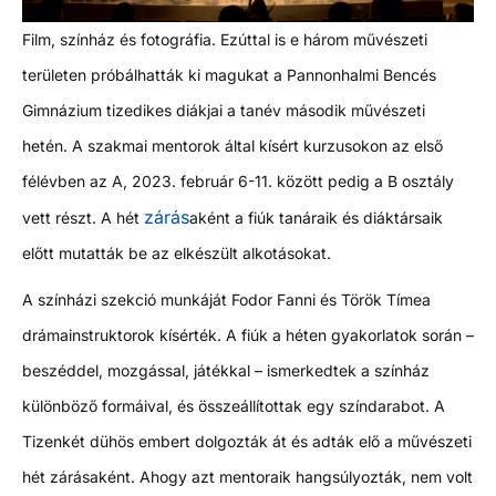
Film, színház és fotográfia. Ezúttal is e három művészeti
területen próbálhatták ki magukat a Pannonhalmi Bencés
Gimnázium tizedikes diákjai a tanév második művészeti
hetén. A szakmai mentorok által kísért kurzusokon az első
félévben az A, 2023. február 6-11. között pedig a B osztály
zárás
vett részt. A hét
aként a fiúk tanáraik és diáktársaik
előtt mutatták be az elkészült alkotásokat.
A színházi szekció munkáját Fodor Fanni és Török Tímea
drámainstruktorok kísérték. A fiúk a héten gyakorlatok során –
beszéddel, mozgással, játékkal – ismerkedtek a színház
különböző formáival, és összeállítottak egy színdarabot. A
Tizenkét dühös embert dolgozták át és adták elő a művészeti
hét zárásaként. Ahogy azt mentoraik hangsúlyozták, nem volt