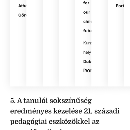
for
Athén,
Portug
our
Görögország
children’s
future
Kurzus
helyszíne:
Dublin,
ÍRORSZÁG
5. A tanulói sokszínűség
eredményes kezelése 21. századi
pedagógiai eszközökkel az