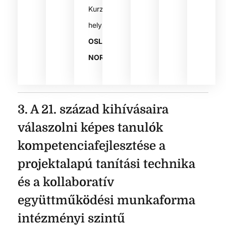
Kurzus
helyszíne:
OSLO,
NORVÉGIA
3. A 21. század kihívásaira
válaszolni képes tanulók
kompetenciafejlesztése a
projektalapú tanítási technika
és a kollaboratív
együttműködési munkaforma
intézményi szintű