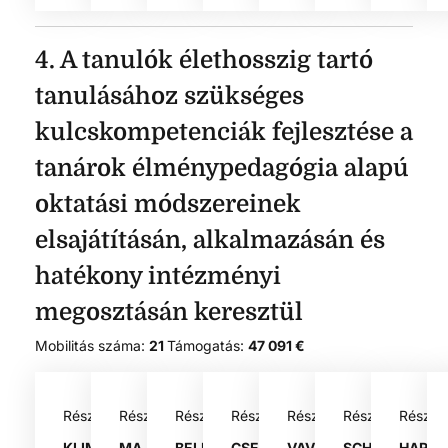
4. A tanulók élethosszig tartó
tanulásához szükséges
kulcskompetenciák fejlesztése a
tanárok élménypedagógia alapú
oktatási módszereinek
elsajátításán, alkalmazásán és
hatékony intézményi
megosztásán keresztül
Mobilitás száma:
21
Támogatás:
47 091 €
Résztvevő:
Résztvevő:
Résztvevő:
Résztvevő:
Résztvevő:
Résztvevő:
Résztv
KLIMAS
MAJOR
BELLESI
CSERTÁN
VAVROVICS
SCHILDE
HARTY