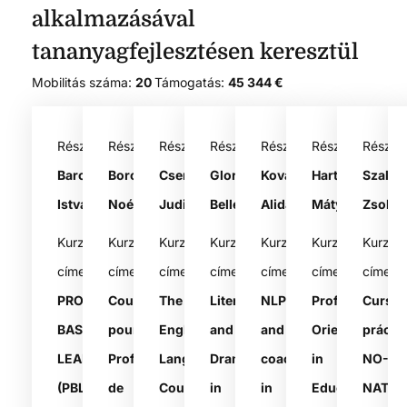
alkalmazásával
tananyagfejlesztésen keresztül
Mobilitás száma:
20
Támogatás:
45 344 €
Résztvevő:
Résztvevő:
Résztvevő:
Résztvevő:
Résztvevő:
Résztvevő:
Résztv
Barcza
Boros
Csertán
Gloria
Kovács
Hartyándi
Szalai
István
Noémi
Judit
Bellesi
Alida
Mátyás
Zsolt
Kurzus
Kurzus
Kurzus
Kurzus
Kurzus
Kurzus
Kurzus
címe:
címe:
címe:
címe:
címe:
címe:
címe:
PROJECT
Cours
The
Literature
NLP
Professional
Curso
BASED
pour
English
and
and
Orientation
prácti
LEARNING
Professeurs
Language
Drama
coaching
in
NO-
(PBL)
de
Course
in
in
Education
NATIV