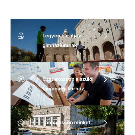
Legyen barátja a
gimnáziumnak
Csatlakozzon a szülői
támogatói körhöz
Támogasson minket