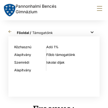
Pannonhalmi Bencés
Gimnázium
Főoldal /
Támogatóink
Közhasznú
Adó 1%
Alapítvány
Főbb támogatóink
Szemrédi
Iskolai díjak
Alapítvány