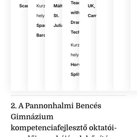
Teaching
Scarborough
Kurzus
Málta,
UK,
with
helyszíne:
St.
Cambridge
Drama
Spanyolország,
Julian
Techniques
Barcelona
Kurzus
helyszíne:
Horvátország,
Split
2. A Pannonhalmi Bencés
Gimnázium
kompetenciafejlesztő oktatói-