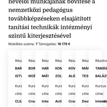
nevelői munkájának bővítése a
nemzetközi pedagógus
továbbképzéseken elsajátított
tanítási technikák intézményi
szintű kiterjesztésével
Mobilitás száma:
7
Támogatás:
16 179 €
Résztvevő:
Résztvevő:
Résztvevő:
Résztvevő:
Résztvevő:
Résztvevő:
Résztv
BARCZA
BOROS
HARTYÁNDI
KOMÁLOVICS
KOVÁCS
MÁRTON
TAMÁ
ISTVÁN
NOÉMI
MÁTYÁS
ZOLTÁN
ALIDA
TESTVÉR
BALÁZ
Kurzus
Kurzus
Kurzus
Kurzus
Kurzus
Kurzus
Kurzus
címe:
címe:
címe:
címe:
címe:
címe:
címe:
CLIL
Creative
Interactive
Active
Creative
Designing
Intensi
Incl