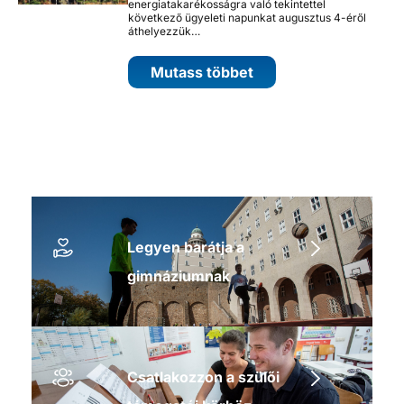
energiatakarékosságra való tekintettel
következő ügyeleti napunkat augusztus 4-éről
áthelyezzük…
Mutass többet
Legyen barátja a
gimnáziumnak
Csatlakozzon a szülői