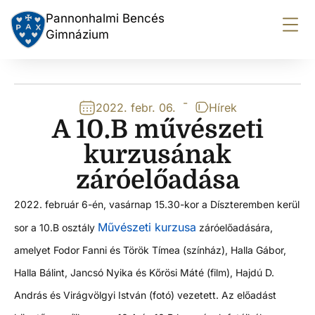
Pannonhalmi Bencés
Gimnázium
-
2022. febr. 06.
Hírek
A 10.B művészeti
kurzusának
záróelőadása
2022. február 6-én, vasárnap 15.30-kor a Díszteremben kerül
Művészeti kurzusa
sor a 10.B osztály
záróelőadására,
amelyet Fodor Fanni és Török Tímea (színház), Halla Gábor,
Halla Bálint, Jancsó Nyika és Kőrösi Máté (film), Hajdú D.
András és Virágvölgyi István (fotó) vezetett. Az előadást