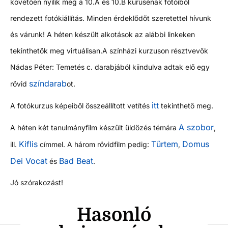
követően nyílik meg a 10.A és 10.B kurusénak fotóiból
rendezett fotókiállítás. Minden érdeklődőt szeretettel hívunk
és várunk! A héten készült alkotások az alábbi linkeken
tekinthetők meg virtuálisan.
A színházi kurzuson résztvevők
Nádas Péter: Temetés c. darabjából kiindulva adtak elő egy
színdarab
rövid
ot.
itt
A fotókurzus képeiből összeállított vetítés
tekinthető meg.
A szobor
A héten két tanulmányfilm készült üldözés témára
,
Kiflis
Tűrtem
Domus
ill.
címmel. A három rövidfilm pedig:
,
Dei Vocat
Bad Beat
és
.
Jó szórakozást!
Hasonló