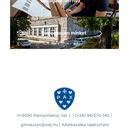
támogatói körhöz
Támogasson minket
H-9090 Pannonhalma, Vár 1. | (+36) 96/570-140 |
gimnazium@osb.hu |
Adatkezelési tájékoztató