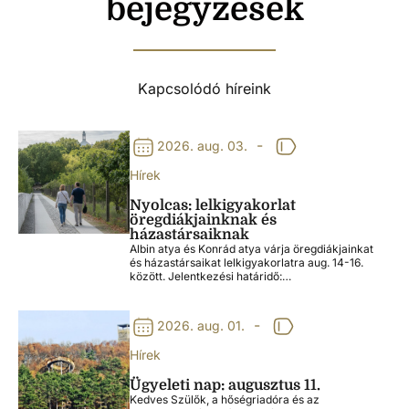
bejegyzések
Kapcsolódó híreink
-
2026. aug. 03.
Hírek
Nyolcas: lelkigyakorlat
öregdiákjainknak és
házastársaiknak
Albin atya és Konrád atya várja öregdiákjainkat
és házastársaikat lelkigyakorlatra aug. 14-16.
között. Jelentkezési határidő:…
-
2026. aug. 01.
Hírek
Ügyeleti nap: augusztus 11.
Kedves Szülők, a hőségriadóra és az