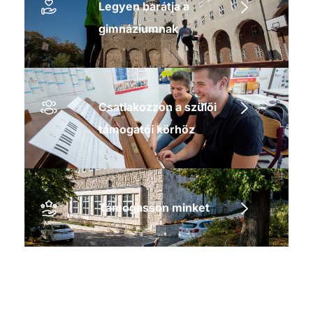
Legyen barátja a
gimnáziumnak
Csatlakozzon a szülői
támogatói körhöz
Támogasson minket