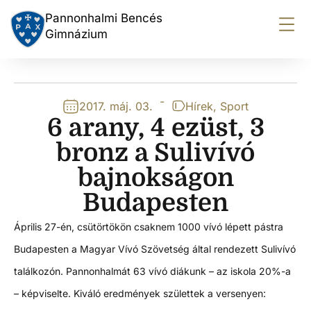
Pannonhalmi Bencés
Gimnázium
-
2017. máj. 03.
Hírek
,
Sport
6 arany, 4 ezüst, 3
bronz a Sulivívó
bajnokságon
Budapesten
Április 27-én, csütörtökön csaknem 1000 vívó lépett pástra
Budapesten a Magyar Vívó Szövetség által rendezett Sulivívó
találkozón. Pannonhalmát 63 vívó diákunk – az iskola 20%-a
– képviselte. Kiváló eredmények születtek a versenyen: