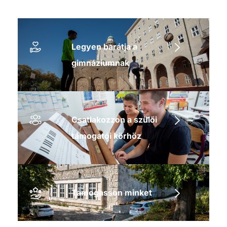
Legyen barátja a
gimnáziumnak
Csatlakozzon a szülői
támogatói körhöz
Támogasson minket