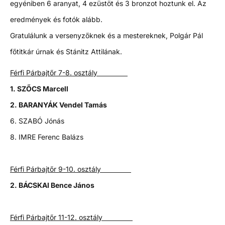
egyéniben 6 aranyat, 4 ezüstöt és 3 bronzot hoztunk el. Az
eredmények és fotók alább.
Gratulálunk a versenyzőknek és a mestereknek, Polgár Pál
főtitkár úrnak és Stánitz Attilának.
Férfi Párbajtőr 7-8. osztály
1. SZŐCS Marcell
2. BARANYÁK Vendel Tamás
6. SZABÓ Jónás
8. IMRE Ferenc Balázs
Férfi Párbajtőr 9-10. osztály
2. BÁCSKAI Bence János
Férfi Párbajtőr 11-12. osztály