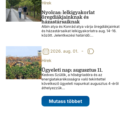
Hírek
Nyolcas: lelkigyakorlat
öregdiákjainknak és
házastársaiknak
Albin atya és Konrád atya várja öregdiákjainkat
és házastársaikat lelkigyakorlatra aug. 14-16.
között. Jelentkezési határidő:…
-
2026. aug. 01.
Hírek
Ügyeleti nap: augusztus 11.
Kedves Szülők, a hőségriadóra és az
energiatakarékosságra való tekintettel
következő ügyeleti napunkat augusztus 4-éről
áthelyezzük…
Mutass többet