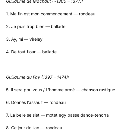
Guillaume de Machaut (~1300 – 1377):
1. Ma fin est mon commencement — rondeau
2. Je puis trop bien — ballade
3. Ay, mi — virelay
4. De tout flour — ballade
Guillaume du Fay (1397 – 1474):
5. Il sera pou vous / L’homme armé — chanson rustique
6. Donnés l’assault — rondeau
7. La belle se siet — motet egy basse dance-tenorra
8. Ce jour de l’an — rondeau