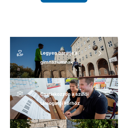
Legyen barátja a
gimnáziumnak
Csatlakozzon a szülői
támogatói körhöz