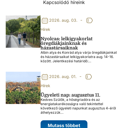
Kapcsolódó híreink
-
2026. aug. 03.
Hírek
Nyolcas: lelkigyakorlat
öregdiákjainknak és
házastársaiknak
Albin atya és Konrád atya várja öregdiákjainkat
és házastársaikat lelkigyakorlatra aug. 14-16.
között. Jelentkezési határidő:…
-
2026. aug. 01.
Hírek
Ügyeleti nap: augusztus 11.
Kedves Szülők, a hőségriadóra és az
energiatakarékosságra való tekintettel
következő ügyeleti napunkat augusztus 4-éről
áthelyezzük…
Mutass többet