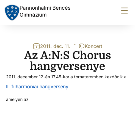
Pannonhalmi Bencés
Gimnázium
-
2011. dec. 11.
Koncert
Az A:N:S Chorus
hangversenye
2011. december 12-én 17.45-kor a tornateremben kezdődik
a
II. filharmóniai hangverseny
,
amelyen az