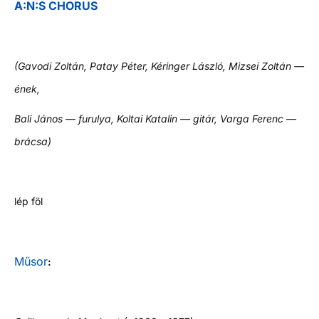
A:N:S CHORUS
(Gavodi Zoltán, Patay Péter, Kéringer László, Mizsei Zoltán —
ének,
Bali János — furulya, Koltai Katalin — gitár, Varga Ferenc —
brácsa)
lép föl
Műsor
: