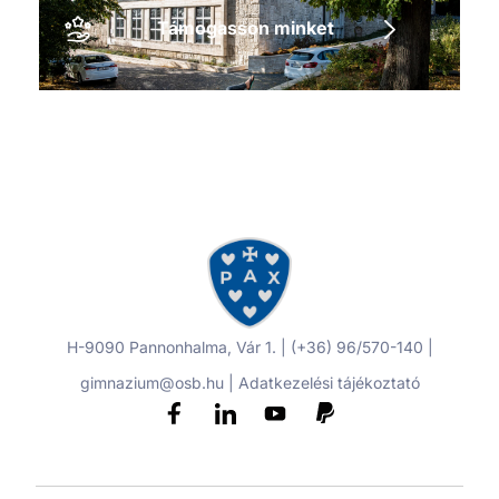
Támogasson minket
H-9090 Pannonhalma, Vár 1. | (+36) 96/570-140 |
gimnazium@osb.hu |
Adatkezelési tájékoztató