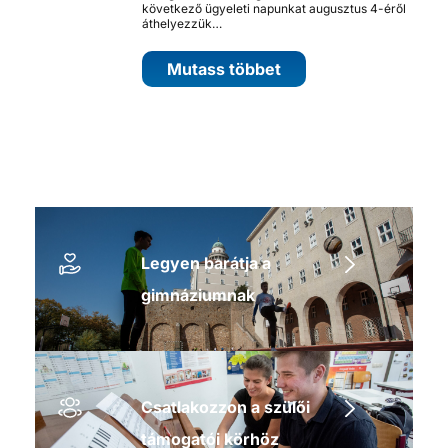
következő ügyeleti napunkat augusztus 4-éről
áthelyezzük…
Mutass többet
Legyen barátja a
gimnáziumnak
Csatlakozzon a szülői
támogatói körhöz