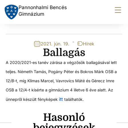
Pannonhalmi Bencés
Gimnázium
-
2021. jún. 19.
Hírek
Ballagás
A 2020/2021-es tanév zárása a végzősök ballagásával lett
teljes. Németh Tamás, Pogány Péter és Bokros Márk OSB a
12/B
-t, míg Klimas Marcel, Vavrovics Máté és Gérecz Imre
OSB a
12/A
-t kísérte a gimnázium 4 illetve 6 éve alatt. Az
itt
ünnepről készült fényképek
találhatók.
Hasonló
bejegyzések