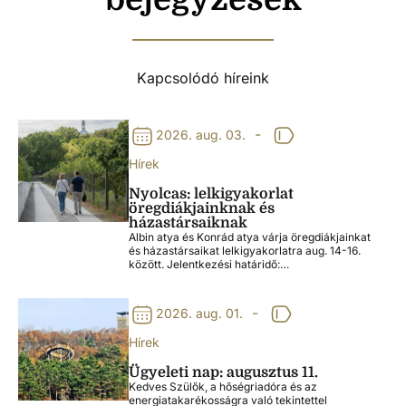
Kapcsolódó híreink
-
2026. aug. 03.
Hírek
Nyolcas: lelkigyakorlat
öregdiákjainknak és
házastársaiknak
Albin atya és Konrád atya várja öregdiákjainkat
és házastársaikat lelkigyakorlatra aug. 14-16.
között. Jelentkezési határidő:…
-
2026. aug. 01.
Hírek
Ügyeleti nap: augusztus 11.
Kedves Szülők, a hőségriadóra és az
energiatakarékosságra való tekintettel