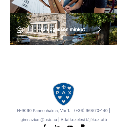
Támogasson minket
H-9090 Pannonhalma, Vár 1. | (+36) 96/570-140 |
gimnazium@osb.hu |
Adatkezelési tájékoztató