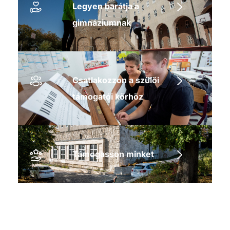
Legyen barátja a
gimnáziumnak
Csatlakozzon a szülői
támogatói körhöz
Támogasson minket