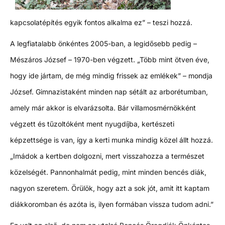
kapcsolatépítés egyik fontos alkalma ez” – teszi hozzá.
A legfiatalabb önkéntes 2005-ban, a legidősebb pedig –
Mészáros József – 1970-ben végzett. „Több mint ötven éve,
hogy ide jártam, de még mindig frissek az emlékek” – mondja
József. Gimnazistaként minden nap sétált az arborétumban,
amely már akkor is elvarázsolta. Bár villamosmérnökként
végzett és tűzoltóként ment nyugdíjba, kertészeti
képzettsége is van, így a kerti munka mindig közel állt hozzá.
„Imádok a kertben dolgozni, mert visszahozza a természet
közelségét. Pannonhalmát pedig, mint minden bencés diák,
nagyon szeretem. Örülök, hogy azt a sok jót, amit itt kaptam
diákkoromban és azóta is, ilyen formában vissza tudom adni.”