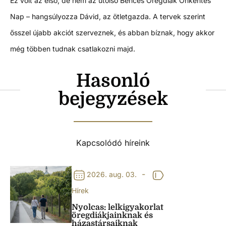
Ez volt az első, de nem az utolsó Bencés Öregdiák Önkéntes
Nap – hangsúlyozza Dávid, az ötletgazda. A tervek szerint
ősszel újabb akciót szerveznek, és abban bíznak, hogy akkor
még többen tudnak csatlakozni majd.
Hasonló
bejegyzések
Kapcsolódó híreink
-
2026. aug. 03.
Hírek
Nyolcas: lelkigyakorlat
öregdiákjainknak és
házastársaiknak