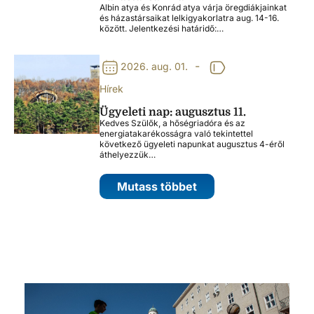
Albin atya és Konrád atya várja öregdiákjainkat
és házastársaikat lelkigyakorlatra aug. 14-16.
között. Jelentkezési határidő:…
-
2026. aug. 01.
Hírek
Ügyeleti nap: augusztus 11.
Kedves Szülők, a hőségriadóra és az
energiatakarékosságra való tekintettel
következő ügyeleti napunkat augusztus 4-éről
áthelyezzük…
Mutass többet