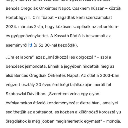
Bencés Öregdiák Önkéntes Napot. Csaknem húszan – köztük
Hortobágyi T. Cirill főapát – ragadtak kerti szerszámokat
2024. március 2-án, hogy közösen szépítsék az arborétum-
és gyógynövénykertet. A Kossuth Rádió is beszámolt az
itt
eseményről
(9:52:30-nál kezdődik).
„Ora et labora”, azaz „Imádkozzál és dolgozzál” – szól a
bencések jelmondata. Ennek a jegyében hirdették meg az
első Bencés Öregdiák Önkéntes Napot. Az ötlet a 2003-ban
végzett osztály 20 éves érettségi találkozóján merült fel
Szoboszlai Dávidban. „Szerettem volna egy olyan
évfolyamokon átívelő kezdeményezést életre hívni, amellyel
segíthetjük az apátságot, és közben a különböző korosztályú
öregdiákok is még jobban megismerhetik egymást” – mondja.