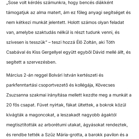
„Sose volt kérdés számunkra, hogy bencés diákként
támogatjuk az alma matert, ám ez főleg anyagi segítséget és
nem kétkezi munkát jelentett. Holott számos olyan feladat
van, amelybe szaktudás nélkül is részt tudunk venni, és
szívesen is tesszük” – teszi hozzá Élő Zoltán, aki Tóth
Csabával és Kiss Gergellyel együtt egyből Dávid mellé állt, és
segített a szervezésben.
Március 2-án reggel Bolvári István kertészeti és
parkfenntartási csoportvezető és kollégája, Kövecses
Zsuzsanna szakmai irányítása mellett kezdte meg a munkát a
20 fős csapat. Füvet nyírtak, fákat ültettek, a bokrok közül
kivágták a magoncokat, a leszakadt nagyobb ágaktól
megtisztították az arborétumi utakat, ágyásokat rendeztek,
és rendbe tették a Szűz Mária-grotta, a barokk pavilon és a