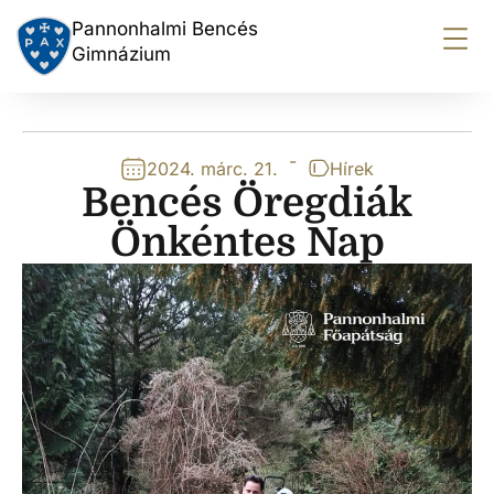
Pannonhalmi Bencés
Gimnázium
-
2024. márc. 21.
Hírek
Bencés Öregdiák
Önkéntes Nap