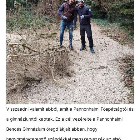
Visszaadni valamit abból, amit a Pannonhalmi Főapátságtól és
a gimnáziumtól kaptak. Ez a cél vezérelte a Pannonhalmi
Bencés Gimnázium öregdiákjait abban, hogy
hagyományteremtő szándékkal megszervezzék az első