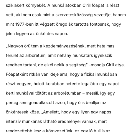
sziklakert környékét. A munkálatokban Cirill főapát is részt
vett, aki nem csak mint a szerzetesközösség vezetője, hanem
mint 1977-ben itt végzett öregdiák tartotta fontosnak, hogy
jelen legyen az önkéntes napon.
„Nagyon örültem a kezdeményezésének, mert hatalmas
terület az arborétum, amit néhány munkatárs igyekszik
rendben tartani, de elkél nekik a segítség” –mondja Cirill atya.
Főapátként ritkán van ideje arra, hogy a fizikai munkában
részt vegyen, holott korábban hetente legalább egy napot
kerti munkával töltött az arborétumban – meséli. Így egy
percig sem gondolkozott azon, hogy ő is beálljon az
önkéntesek közé. „Amellett, hogy egy ilyen egy napos
intenzív munkának látható eredményei vannak, mert
rendezettebb lesz a környezetünk, ez egy jó buli is az