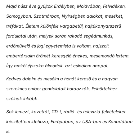
Majd húsz éve gyűjtök Erdélyben, Moldvában, Felvidéken,
Somogyban, Szatmárban, Nyírségben dalokat, meséket,
tréfákat. Életem különféle vargabetűi, hajtűkanyarszerű
fordulatai után, melyek során rakodó segédmunkás,
erdőművelő és jogi egyetemista is voltam, hajszolt
embertársaim örömét keresgélő énekes, mesemondó lettem.
Így amiről éjszaka álmodok, azt csinálom nappal.
Kedves dalaim és meséim a honát kereső és a nagyon
szerelmes ember gondolatait hordozzák. Felnőttekhez
szólnak inkább.
Sok lemezt, kazettát, CD-t, rádió- és televízió-felvételeket
készítettem idehaza, Európában, az USA-ban és Kanadában
is.