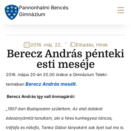
Pannonhalmi Bencés
Gimnázium
-
2016. máj. 22.
Előadás
,
Hírek
Berecz András pénteki
esti meséje
2016. május 20-án 20.00 órakor a Gimnázium Teleki-
Berecz András mesélt
.
termében
Berecz András így vall önmagáról:
„1957-ben Budapesten születtem. Az első dalokat
édesanyámtól tanultam, aki a híres kunhegyesi táncos,
tréfafa és nótafa, Tanka Gábor lányaként sok ilyet tud ma is.