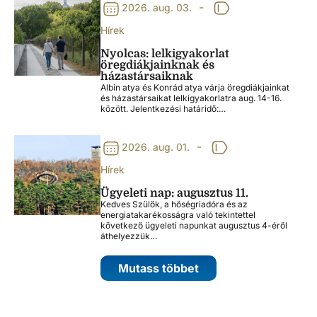
-
2026. aug. 03.
Hírek
Nyolcas: lelkigyakorlat
öregdiákjainknak és
házastársaiknak
Albin atya és Konrád atya várja öregdiákjainkat
és házastársaikat lelkigyakorlatra aug. 14-16.
között. Jelentkezési határidő:…
-
2026. aug. 01.
Hírek
Ügyeleti nap: augusztus 11.
Kedves Szülők, a hőségriadóra és az
energiatakarékosságra való tekintettel
következő ügyeleti napunkat augusztus 4-éről
áthelyezzük…
Mutass többet