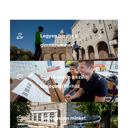
Legyen barátja a
gimnáziumnak
Csatlakozzon a szülői
támogatói körhöz
Támogasson minket