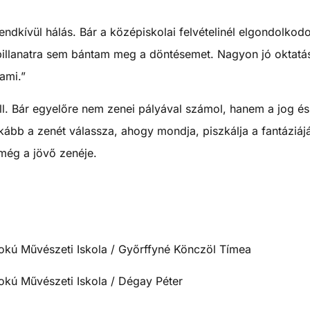
ndkívül hálás. Bár a középiskolai felvételinél elgondolko
 pillanatra sem bántam meg a döntésemet. Nagyon jó oktatá
ami.”
l. Bár egyelőre nem zenei pályával számol, hanem a jog és
nkább a zenét válassza, ahogy mondja, piszkálja a fantáziá
 még a jövő zenéje.
okú Művészeti Iskola / Győrffyné Könczöl Tímea
kú Művészeti Iskola / Dégay Péter