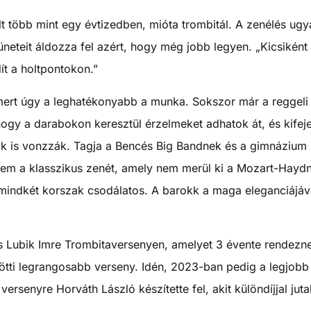
több mint egy évtizedben, mióta trombitál. A zenélés ugyan
neteit áldozza fel azért, hogy még jobb legyen. „Kicsikén
ít a holtpontokon.”
ert úgy a leghatékonyabb a munka. Sokszor már a reggeli 
ogy a darabokon keresztül érzelmeket adhatok át, és kife
k is vonzzák. Tagja a Bencés Big Bandnek és a gimnázium z
em a klasszikus zenét, amely nem merül ki a Mozart-Hay
s mindkét korszak csodálatos. A barokk a maga eleganciájáv
s Lubik Imre Trombitaversenyen, amelyet 3 évente rendezne
ti legrangosabb verseny. Idén, 2023-ban pedig a legjobb le
versenyre Horváth László készítette fel, akit különdíjjal ju