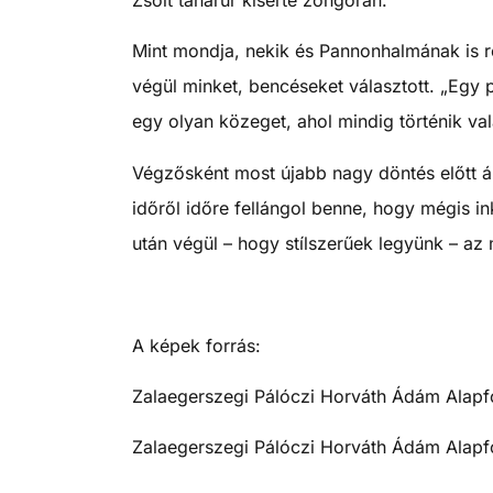
Mint mondja, nekik és Pannonhalmának is re
végül minket, bencéseket választott. „Egy
egy olyan közeget, ahol mindig történik val
Végzősként most újabb nagy döntés előtt ál
időről időre fellángol benne, hogy mégis i
után végül – hogy stílszerűek legyünk – az
A képek forrás:
Zalaegerszegi Pálóczi Horváth Ádám Alapf
Zalaegerszegi Pálóczi Horváth Ádám Alapfo