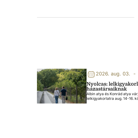
2026. aug. 03.
-
Nyolcas: lelkigyakor
házastársaiknak
Albin atya és Konrád atya vár
lelkigyakorlatra aug. 14-16. k