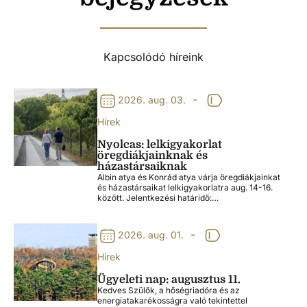
Kapcsolódó híreink
-
2026. aug. 03.
Hírek
Nyolcas: lelkigyakorlat
öregdiákjainknak és
házastársaiknak
Albin atya és Konrád atya várja öregdiákjainkat
és házastársaikat lelkigyakorlatra aug. 14-16.
között. Jelentkezési határidő:…
-
2026. aug. 01.
Hírek
Ügyeleti nap: augusztus 11.
Kedves Szülők, a hőségriadóra és az
energiatakarékosságra való tekintettel