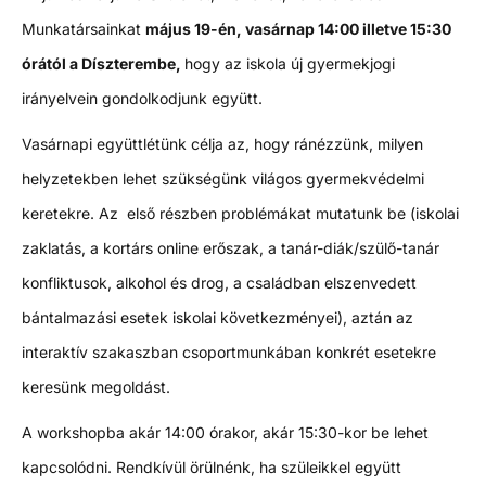
Munkatársainkat
május 19-én, vasárnap 14:00 illetve 15:30
órától a Díszterembe,
hogy az iskola új gyermekjogi
irányelvein gondolkodjunk együtt.
Vasárnapi együttlétünk célja az, hogy ránézzünk, milyen
helyzetekben lehet szükségünk világos gyermekvédelmi
keretekre. Az első részben problémákat mutatunk be (iskolai
zaklatás, a kortárs online erőszak, a tanár-diák/szülő-tanár
konfliktusok, alkohol és drog, a családban elszenvedett
bántalmazási esetek iskolai következményei), aztán az
interaktív szakaszban csoportmunkában konkrét esetekre
keresünk megoldást.
A workshopba akár 14:00 órakor, akár 15:30-kor be lehet
kapcsolódni. Rendkívül örülnénk, ha szüleikkel együtt