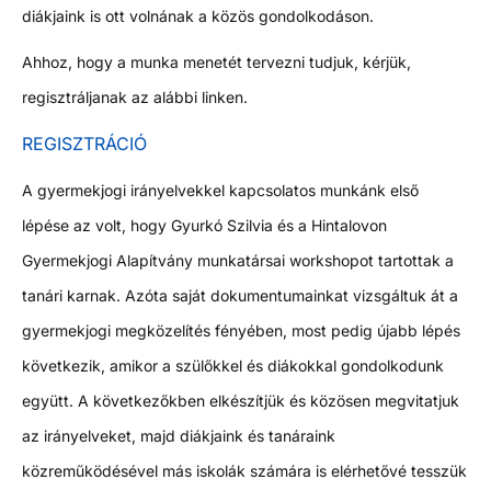
diákjaink is ott volnának a közös gondolkodáson.
Ahhoz, hogy a munka menetét tervezni tudjuk, kérjük,
regisztráljanak az alábbi linken.
REGISZTRÁCIÓ
A gyermekjogi irányelvekkel kapcsolatos munkánk első
lépése az volt, hogy Gyurkó Szilvia és a Hintalovon
Gyermekjogi Alapítvány munkatársai workshopot tartottak a
tanári karnak. Azóta saját dokumentumainkat vizsgáltuk át a
gyermekjogi megközelítés fényében, most pedig újabb lépés
következik, amikor a szülőkkel és diákokkal gondolkodunk
együtt. A következőkben elkészítjük és közösen megvitatjuk
az irányelveket, majd diákjaink és tanáraink
közreműködésével más iskolák számára is elérhetővé tesszük