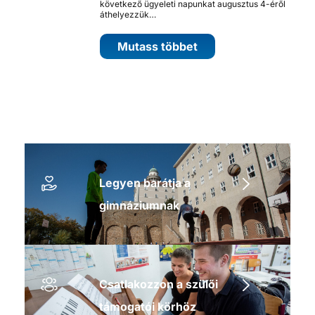
következő ügyeleti napunkat augusztus 4-éről
áthelyezzük…
Mutass többet
Legyen barátja a
gimnáziumnak
Csatlakozzon a szülői
támogatói körhöz