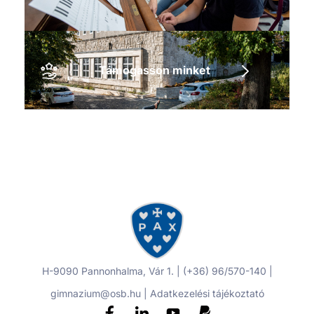
Támogasson minket
H-9090 Pannonhalma, Vár 1. | (+36) 96/570-140 |
gimnazium@osb.hu |
Adatkezelési tájékoztató