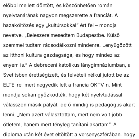
előbbi mellett döntött, és köszönhetően román
nyelvtanárának nagyon megszerette a franciát. A
hazaköltözés egy „kultúrsokkal” ért fel – mondja
nevetve. „Beleszerelmesedtem Budapestbe. Külső
szemmel tudtam rácsodálkozni mindenre. Lenyűgözött
az itthoni kultúra gazdagsága, és hogy mindez az
enyém is.” A debreceni katolikus lánygimnáziumban, a
Svetitsben érettségizett, és felvételi nélkül jutott be az
ELTE-re, mert negyedik lett a francia OKTV-n. Mint
mondja sokan győzködték, hogy két nyelvtudással
válasszon másik pályát, de ő mindig is pedagógus akart
lenni. „Nem azért választottam, mert nem volt jobb
ötletem, hanem mert tényleg tanítani akartam”. A
diploma után két évet eltöltött a versenyszférában, hogy