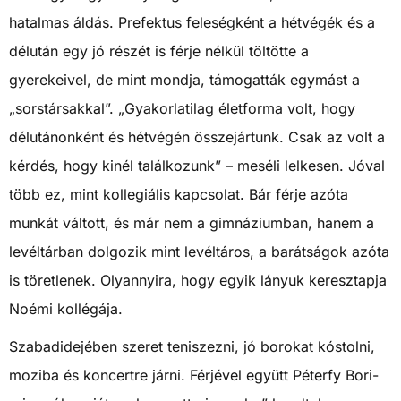
hatalmas áldás. Prefektus feleségként a hétvégék és a
délután egy jó részét is férje nélkül töltötte a
gyerekeivel, de mint mondja, támogatták egymást a
„sorstársakkal”. „Gyakorlatilag életforma volt, hogy
délutánonként és hétvégén összejártunk. Csak az volt a
kérdés, hogy kinél találkozunk” – meséli lelkesen. Jóval
több ez, mint kollegiális kapcsolat. Bár férje azóta
munkát váltott, és már nem a gimnáziumban, hanem a
levéltárban dolgozik mint levéltáros, a barátságok azóta
is töretlenek. Olyannyira, hogy egyik lányuk keresztapja
Noémi kollégája.
Szabadidejében szeret teniszezni, jó borokat kóstolni,
moziba és koncertre járni. Férjével együtt Péterfy Bori-