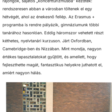
rajongók, sajátos „koncertturizmusba” kezdtek:
rendszeresen abban a városban töltenek el egy
hétvégét, ahol az énekesnő fellép. Az Erasmus +
programba is rendre pályázik, gimnáziumunk többi
tanárához hasonlóan. Eddig háromszor vehetett részt
kéthetes, nyelvtanári kurzuson. Járt Oxfordban,
Camebridge-ben és Nizzában. Mint mondja, nagyon
értékes tapasztalatokat gyűjtött, és amellett, hogy
fejleszthette magát, fantasztikus helyekre juthatott el,
amiért nagyon hálás.