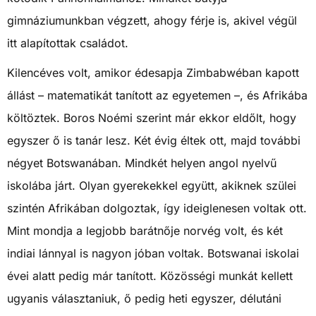
gimnáziumunkban végzett, ahogy férje is, akivel végül
itt alapítottak családot.
Kilencéves volt, amikor édesapja Zimbabwéban kapott
állást – matematikát tanított az egyetemen –, és Afrikába
költöztek. Boros Noémi szerint már ekkor eldőlt, hogy
egyszer ő is tanár lesz. Két évig éltek ott, majd további
négyet Botswanában. Mindkét helyen angol nyelvű
iskolába járt. Olyan gyerekekkel együtt, akiknek szülei
szintén Afrikában dolgoztak, így ideiglenesen voltak ott.
Mint mondja a legjobb barátnője norvég volt, és két
indiai lánnyal is nagyon jóban voltak. Botswanai iskolai
évei alatt pedig már tanított. Közösségi munkát kellett
ugyanis választaniuk, ő pedig heti egyszer, délutáni