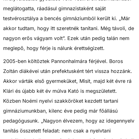
meglátogatta, ráadásul gimnazistaként saját
testvérosztálya a bencés gimnáziumból került ki. „Már
akkor tudtam, hogy itt szeretnék tanítani. Még távoli, de
nagyon erős vágyam volt”. Ezek után pedig talán nem
meglepő, hogy férje is nálunk érettségizett.
2005-ben költöztek Pannonhalmára férjével. Boros
Zoltán diákévei után prefektusként tért vissza hozzánk.
Akkor várták első gyermeküket, Misit, majd két évre rá
Klári és újabb két év múlva Kató is megszületett.
Közben Noémi nyelvi szakköröket kezdett tartani
gimnáziumunkban, kilenc éve pedig már főállású
pedagógusunk. „Nagyon élvezem, hogy az idegennyelv
tanítás összetett feladat: nem csak a nyelvtani