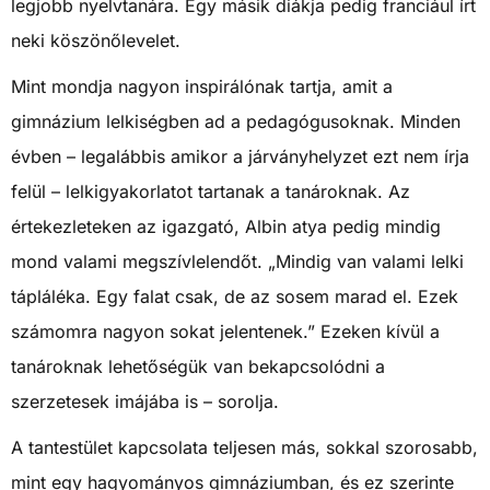
legjobb nyelvtanára. Egy másik diákja pedig franciául írt
neki köszönőlevelet.
Mint mondja nagyon inspirálónak tartja, amit a
gimnázium lelkiségben ad a pedagógusoknak. Minden
évben – legalábbis amikor a járványhelyzet ezt nem írja
felül – lelkigyakorlatot tartanak a tanároknak. Az
értekezleteken az igazgató, Albin atya pedig mindig
mond valami megszívlelendőt. „Mindig van valami lelki
tápláléka. Egy falat csak, de az sosem marad el. Ezek
számomra nagyon sokat jelentenek.” Ezeken kívül a
tanároknak lehetőségük van bekapcsolódni a
szerzetesek imájába is – sorolja.
A tantestület kapcsolata teljesen más, sokkal szorosabb,
mint egy hagyományos gimnáziumban, és ez szerinte