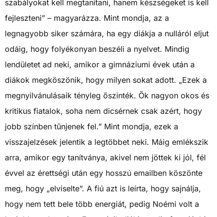
szabályokat kell megtanítani, hanem készségeket is kell
fejleszteni” – magyarázza. Mint mondja, az a
legnagyobb siker számára, ha egy diákja a nulláról eljut
odáig, hogy folyékonyan beszéli a nyelvet. Mindig
lendületet ad neki, amikor a gimnáziumi évek után a
diákok megköszönik, hogy milyen sokat adott. „Ezek a
megnyilvánulásaik tényleg őszinték. Ők nagyon okos és
kritikus fiatalok, soha nem dicsérnek csak azért, hogy
jobb színben tűnjenek fel.” Mint mondja, ezek a
visszajelzések jelentik a legtöbbet neki. Máig emlékszik
arra, amikor egy tanítványa, akivel nem jöttek ki jól, fél
évvel az érettségi után egy hosszú emailben köszönte
meg, hogy „elviselte”. A fiú azt is leírta, hogy sajnálja,
hogy nem tett bele több energiát, pedig Noémi volt a