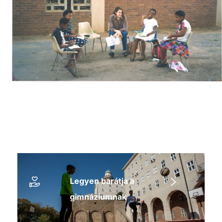
Legyen barátja a
gimnáziumnak