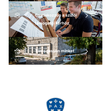
Csatlakozzon a szülői
támogatói körhöz
Támogasson minket