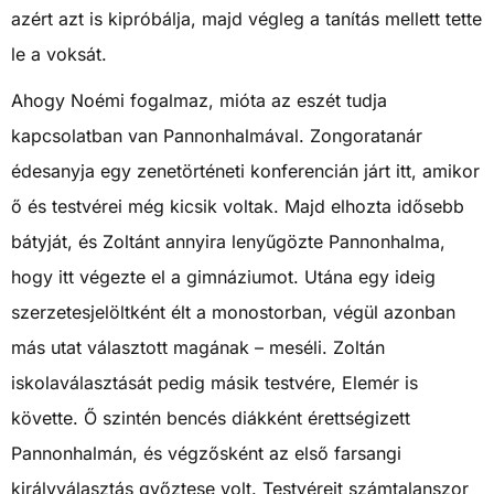
azért azt is kipróbálja, majd végleg a tanítás mellett tette
le a voksát.
Ahogy Noémi fogalmaz, mióta az eszét tudja
kapcsolatban van Pannonhalmával. Zongoratanár
édesanyja egy zenetörténeti konferencián járt itt, amikor
ő és testvérei még kicsik voltak. Majd elhozta idősebb
bátyját, és Zoltánt annyira lenyűgözte Pannonhalma,
hogy itt végezte el a gimnáziumot. Utána egy ideig
szerzetesjelöltként élt a monostorban, végül azonban
más utat választott magának – meséli. Zoltán
iskolaválasztását pedig másik testvére, Elemér is
követte. Ő szintén bencés diákként érettségizett
Pannonhalmán, és végzősként az első farsangi
királyválasztás győztese volt. Testvéreit számtalanszor