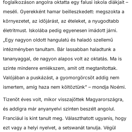
foglalkozáson angolra oktatta egy falusi iskola diákjait –
meséli. Gyerekként hamar beilleszkedett: megszokta a
környezetet, az időjárást, az ételeket, a nyugodtabb
életritmust. Iskolába pedig egyenesen imádott járni.
„Egy nagyon oldott hangulatú és haladó szellemű
intézményben tanultam. Bár lassabban haladtunk a
tananyaggal, de nagyon alapos volt az oktatás. Ma is
szinte mindenre emlékszem, amit ott megtanítottak.
Valójában a puskázást, a gyomorgörcsöt addig nem
ismertem, amíg haza nem költöztünk” – mondja Noémi.
Tizenöt éves volt, mikor visszajöttek Magyarországra,
és addigra már anyanyelvi szinten beszélt angolul.
Franciául is kint tanult meg. Választhatott ugyanis, hogy
ezt vagy a helyi nyelvet, a setswanát tanulja. Végül