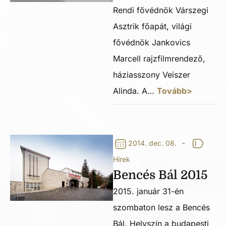
Rendi fővédnök Várszegi
Asztrik főapát, világi
fővédnök Jankovics
Marcell rajzfilmrendező,
háziasszony Veiszer
Alinda. A…
Tovább>
-
2014. dec. 08.
Hírek
Bencés Bál 2015
2015. január 31-én
szombaton lesz a Bencés
Bál. Helyszín a budapesti