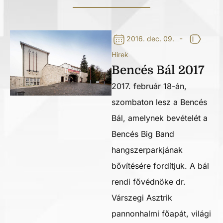
-
2016. dec. 09.
Hírek
Bencés Bál 2017
2017. február 18-án,
szombaton lesz a Bencés
Bál, amelynek bevételét a
Bencés Big Band
hangszerparkjának
bővítésére fordítjuk. A bál
rendi fővédnöke dr.
Várszegi Asztrik
pannonhalmi főapát, világi