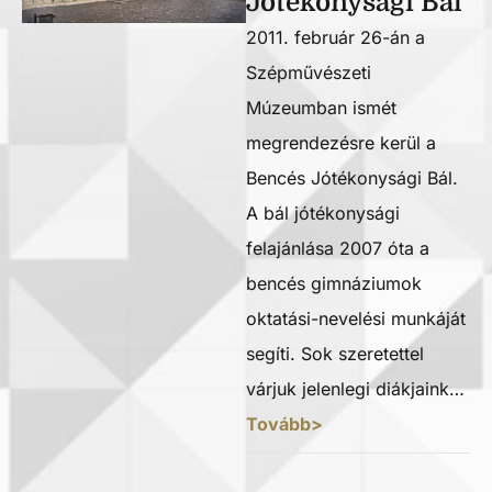
Jótékonysági Bál
2011. február 26-án a
Szépművészeti
Múzeumban ismét
megrendezésre kerül a
Bencés Jótékonysági Bál.
A bál jótékonysági
felajánlása 2007 óta a
bencés gimnáziumok
oktatási-nevelési munkáját
segíti. Sok szeretettel
várjuk jelenlegi diákjaink…
Tovább>