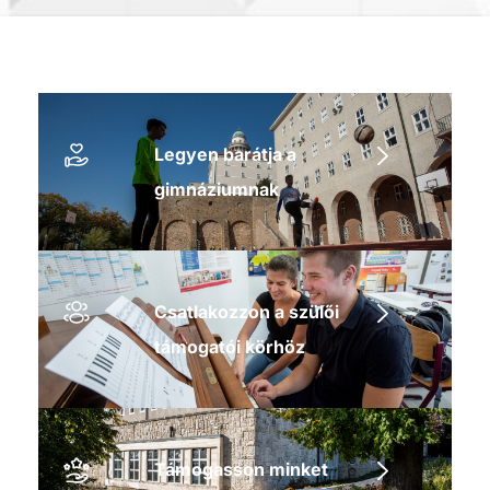
Legyen barátja a
gimnáziumnak
Csatlakozzon a szülői
támogatói körhöz
Támogasson minket