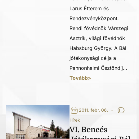
Larus Étterem és
Rendezvényközpont.
Rendi fővédnök Várszegi
Asztrik, világi fővédnök
Habsburg György. A Bál
jótékonysági célja a
Pannonhalmi Ösztöndíj…
Tovább>
-
2011. febr. 06.
Hírek
VI. Bencés