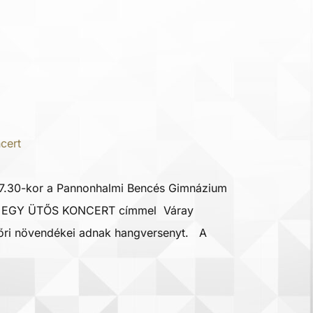
cert
 17.30-kor a Pannonhalmi Bencés Gimnázium
n EGY ÜTŐS KONCERT címmel Váray
yőri növendékei adnak hangversenyt. A