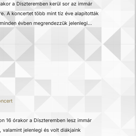
rakor a Díszteremben kerül sor az immár
. A koncertet több mint tíz éve alapították
ta minden évben megrendezzük jelenlegi…
ncert
on 16 órakor a Díszteremben lesz immár
valamint jelenlegi és volt diákjaink