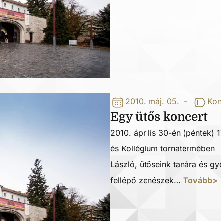
2010. máj. 05.
-
Kon
Egy ütős koncert
2010. április 30-én (péntek)
és Kollégium tornatermébe
László, ütőseink tanára és g
fellépő zenészek…
Tovább>