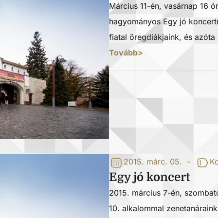
Március 11-én, vasárnap 16 ó
hagyományos Egy jó koncertre
fiatal öregdiákjaink, és azó
Tovább>
2015. márc. 05.
-
Ko
Egy jó koncert
2015. március 7-én, szombat
10. alkalommal zenetanáraink, 