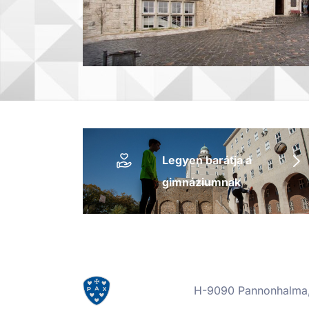
Legyen barátja a
gimnáziumnak
H-9090 Pannonhalma, 