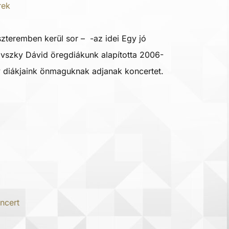
rek
szteremben kerül sor – -az idei Egy jó
ovszky Dávid öregdiákunk alapította 2006-
 diákjaink önmaguknak adjanak koncertet.
ncert