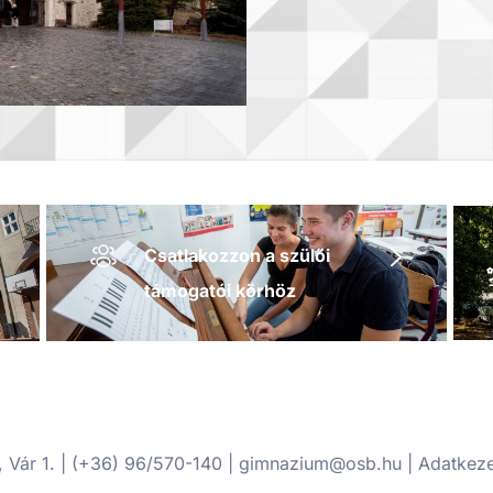
Csatlakozzon a szülői
támogatói körhöz
Vár 1. | (+36) 96/570-140 | gimnazium@osb.hu |
Adatkeze