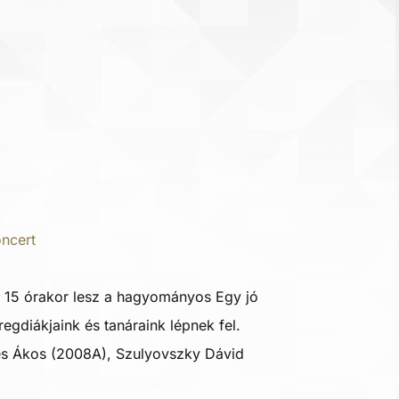
ncert
 15 órakor lesz a hagyományos Egy jó
regdiákjaink és tanáraink lépnek fel.
es Ákos (2008A), Szulyovszky Dávid