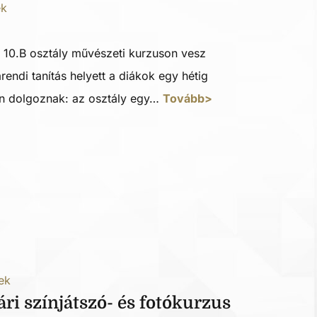
ek
 10.B osztály művészeti kurzuson vesz
endi tanítás helyett a diákok egy hétig
n dolgoznak: az osztály egy…
Tovább>
ek
ri színjátszó- és fotókurzus