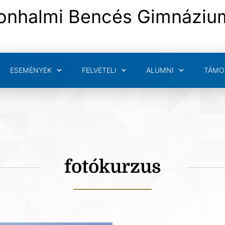
onhalmi Bencés Gimnáziu
ESEMÉNYEK
FELVÉTELI
ALUMNI
TÁMO
fotókurzus