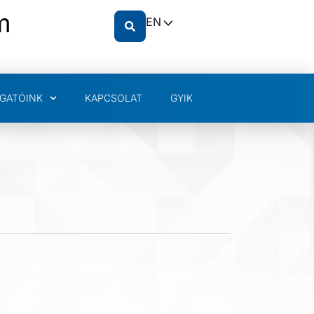
m
EN
GATÓINK
KAPCSOLAT
GYIK