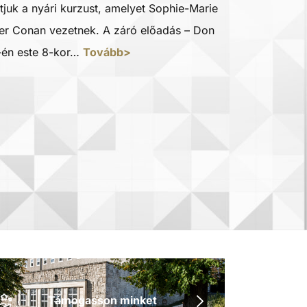
rtjuk a nyári kurzust, amelyet Sophie-Marie
ier Conan vezetnek. A záró előadás – Don
5-én este 8-kor…
Tovább>
Támogasson minket