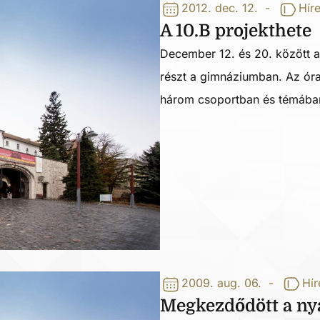
2012. dec. 12.
-
Hír
A 10.B projekthete
December 12. és 20. között a
részt a gimnáziumban. Az órar
három csoportban és témába
2009. aug. 06.
-
Hír
Megkezdődött a nyá