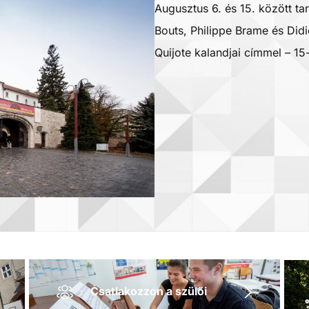
Augusztus 6. és 15. között ta
Bouts, Philippe Brame és Did
Quijote kalandjai címmel – 1
Csatlakozzon a szülői