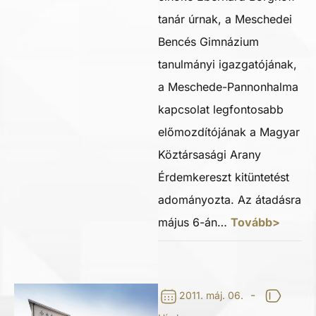
tanár úrnak, a Meschedei
Bencés Gimnázium
tanulmányi igazgatójának,
a Meschede-Pannonhalma
kapcsolat legfontosabb
előmozdítójának a Magyar
Köztársasági Arany
Érdemkereszt kitüntetést
adományozta. Az átadásra
május 6-án…
Tovább>
-
2011. máj. 06.