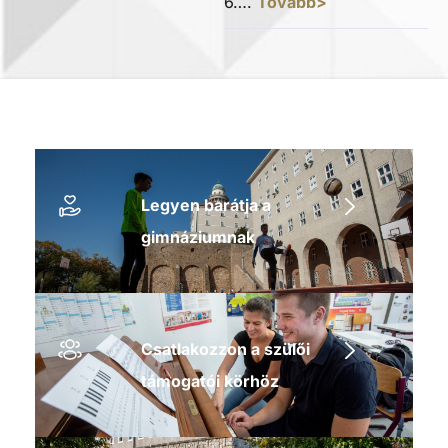
6….
Tovább>
Legyen barátja a
gimnáziumnak
Csatlakozzon a szülői
támogatói körhöz