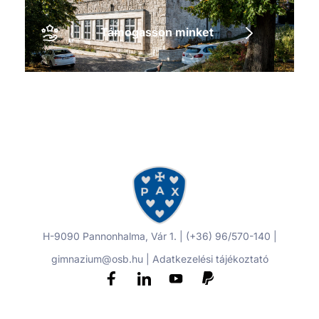
Támogasson minket
H-9090 Pannonhalma, Vár 1. | (+36) 96/570-140 |
gimnazium@osb.hu |
Adatkezelési tájékoztató