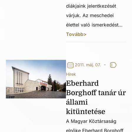
diákjaink jelentkezését
várjuk. Az meschedei
élettel való ismerkedést…
Tovább>
-
2011. máj. 07.
Hírek
Eberhard
Borghoff tanár úr
állami
kitüntetése
A Magyar Köztársaság
elnöke Eberhard Borghoff