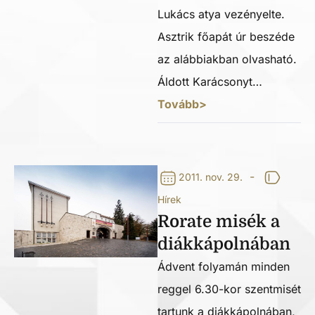
Lukács atya vezényelte.
Asztrik főapát úr beszéde
az alábbiakban olvasható.
Áldott Karácsonyt…
Tovább>
-
2011. nov. 29.
Hírek
Rorate misék a
diákkápolnában
Ádvent folyamán minden
reggel 6.30-kor szentmisét
tartunk a diákkápolnában,