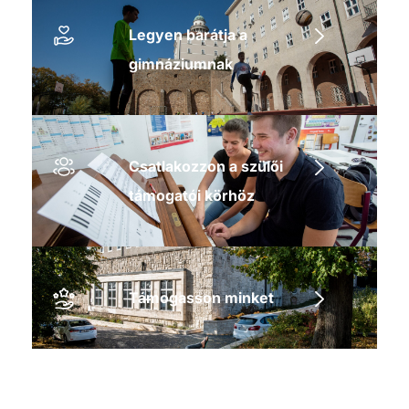
Legyen barátja a
gimnáziumnak
Csatlakozzon a szülői
támogatói körhöz
Támogasson minket