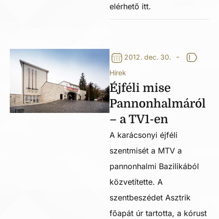
elérhető itt.
-
2012. dec. 30.
Hírek
Éjféli mise
Pannonhalmáról
– a TV1-en
A karácsonyi éjféli
szentmisét a MTV a
pannonhalmi Bazilikából
közvetítette. A
szentbeszédet Asztrik
főapát úr tartotta, a kórust