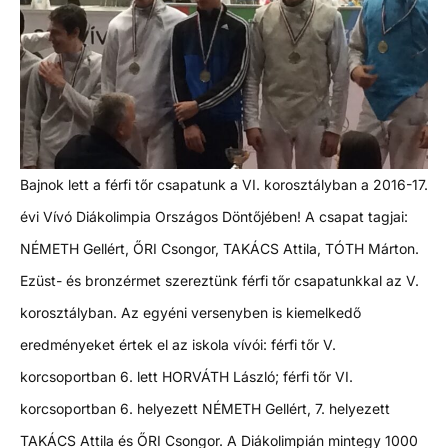
Bajnok lett a férfi tőr csapatunk a VI. korosztályban a 2016-17.
évi Vívó Diákolimpia Országos Döntőjében! A csapat tagjai:
NÉMETH Gellért, ŐRI Csongor, TAKÁCS Attila, TÓTH Márton.
Ezüst- és bronzérmet szereztünk férfi tőr csapatunkkal az V.
korosztályban. Az egyéni versenyben is kiemelkedő
eredményeket értek el az iskola vívói: férfi tőr V.
korcsoportban 6. lett HORVÁTH László; férfi tőr VI.
korcsoportban 6. helyezett NÉMETH Gellért, 7. helyezett
TAKÁCS Attila és ŐRI Csongor. A Diákolimpián mintegy 1000