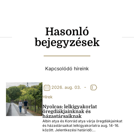
Hasonló
bejegyzések
Kapcsolódó híreink
-
2026. aug. 03.
Hírek
Nyolcas: lelkigyakorlat
öregdiákjainknak és
házastársaiknak
Albin atya és Konrád atya várja öregdiákjainkat
és házastársaikat lelkigyakorlatra aug. 14-16.
között. Jelentkezési határidő:…