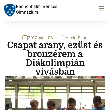
Pannonhalmi Bencés
Gimnázium
-
2017. máj. 03.
Hírek
,
Sport
Csapat arany, ezüst és
bronzérem a
Diákolimpián
vívásban