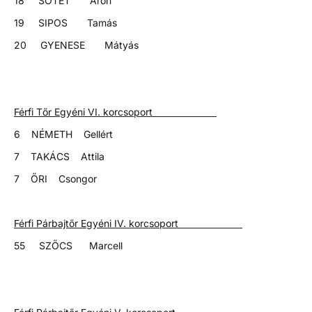
18 SÖTÉT Áron
19 SIPOS Tamás
20 GYENESE Mátyás
Férfi Tőr Egyéni VI. korcsoport
6 NÉMETH Gellért
7 TAKÁCS Attila
7 ŐRI Csongor
Férfi Párbajtőr Egyéni IV. korcsoport
55 SZŐCS Marcell