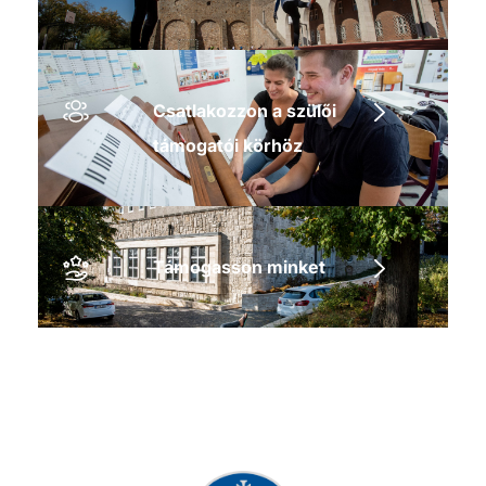
Csatlakozzon a szülői
támogatói körhöz
Támogasson minket