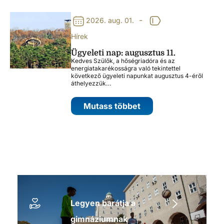
-
2026. aug. 01.
Hírek
Ügyeleti nap: augusztus 11.
Kedves Szülők, a hőségriadóra és az
energiatakarékosságra való tekintettel
következő ügyeleti napunkat augusztus 4-éről
áthelyezzük…
Mutass többet
Legyen barátja a
gimnáziumnak