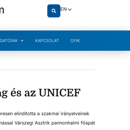
m
EN
GATÓINK
KAPCSOLAT
GYIK
ág és az UNICEF
sen elindította a szakmai irányelveinek
ással Várszegi Asztrik pannonhalmi főapát