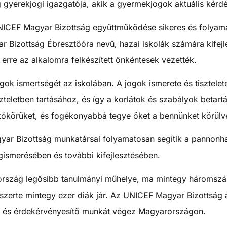
gyerekjogi igazgatója, akik a gyermekjogok aktuális kérdés
ICEF Magyar Bizottság együttműködése sikeres és folyama
Bizottság Ébresztőóra nevű, hazai iskolák számára kifejle
 erre az alkalomra felkészített önkéntesek vezették.
ok ismertségét az iskolában. A jogok ismerete és tisztelet
szteletben tartásához, és így a korlátok és szabályok beta
látókörüket, és fogékonyabbá tegye őket a bennünket körülve
ar Bizottság munkatársai folyamatosan segítik a pannonh
ismerésében és további kifejlesztésében.
zág legősibb tanulmányi műhelye, ma mintegy háromszáz di
zerte mintegy ezer diák jár. Az UNICEF Magyar Bizottság 
ó és érdekérvényesítő munkát végez Magyarországon.