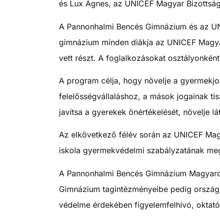
és Lux Ágnes, az UNICEF Magyar Bizottság 
A Pannonhalmi Bencés Gimnázium és az UN
gimnázium minden diákja az UNICEF Magyar 
vett részt. A foglalkozásokat osztályonként
A program célja, hogy növelje a gyermekjog
felelősségvállaláshoz, a mások jogainak ti
javítsa a gyerekek önértékelését, növelje 
Az elkövetkező félév során az UNICEF Magy
iskola gyermekvédelmi szabályzatának meg
A Pannonhalmi Bencés Gimnázium Magyarors
Gimnázium tagintézményeibe pedig országs
védelme érdekében figyelemfelhívó, oktat