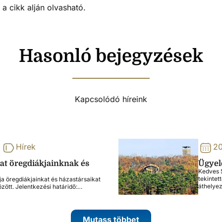
 cikk alján olvasható.
Hasonló bejegyzések
Kapcsolódó híreink
Hírek
20
lat öregdiákjainknak és
Ügyele
Kedves S
tekintet
ja öregdiákjainkat és házastársaikat
áthelye
özött. Jelentkezési határidő:…
Mutass többet