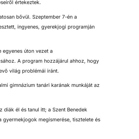
eiről értekeztek.
tosan bővül. Szeptember 7-én a
sztett, ingyenes, gyerekjogi programján
e egyenes úton vezet a
rtásához. A program hozzájárul ahhoz, hogy
vő világ problémái iránt.
almi gimnázium tanári karának munkáját az
ák él és tanul itt; a Szent Benedek
a gyermekjogok megismerése, tisztelete és