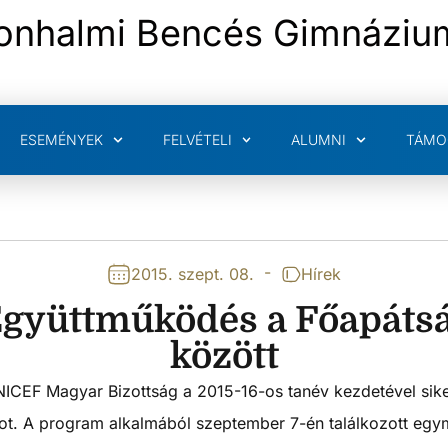
onhalmi Bencés Gimnáziu
ESEMÉNYEK
FELVÉTELI
ALUMNI
TÁMO
-
2015. szept. 08.
Hírek
Együttműködés a Főapáts
között
EF Magyar Bizottság a 2015-16-os tanév kezdetével sikere
. A program alkalmából szeptember 7-én találkozott egym