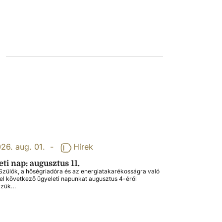
26. aug. 01.
-
Hírek
ti nap: augusztus 11.
zülők, a hőségriadóra és az energiatakarékosságra való
tel következő ügyeleti napunkat augusztus 4-éről
zzük…