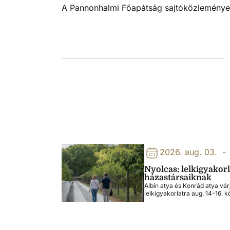
A Pannonhalmi Főapátság sajtóközleménye a
2026. aug. 03.
-
Nyolcas: lelkigyakor
házastársaiknak
Albin atya és Konrád atya vár
lelkigyakorlatra aug. 14-16. k