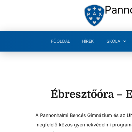
Pann
FŐOLDAL
HÍREK
ISKOLA
Ébresztőóra – 
A Pannonhalmi Bencés Gimnázium és az UNIC
megfelelő közös gyermekvédelmi programot