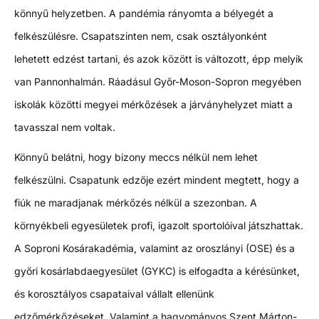
könnyű helyzetben. A pandémia rányomta a bélyegét a
felkészülésre. Csapatszinten nem, csak osztályonként
lehetett edzést tartani, és azok között is változott, épp melyik
van Pannonhalmán. Ráadásul Győr-Moson-Sopron megyében
iskolák közötti megyei mérkőzések a járványhelyzet miatt a
tavasszal nem voltak.
Könnyű belátni, hogy bizony meccs nélkül nem lehet
felkészülni. Csapatunk edzője ezért mindent megtett, hogy a
fiúk ne maradjanak mérkőzés nélkül a szezonban. A
környékbeli egyesületek profi, igazolt sportolóival játszhattak.
A Soproni Kosárakadémia, valamint az oroszlányi (OSE) és a
győri kosárlabdaegyesület (GYKC) is elfogadta a kérésünket,
és korosztályos csapataival vállalt ellenünk
edzőmérkőzéseket. Valamint a hagyományos Szent Márton-