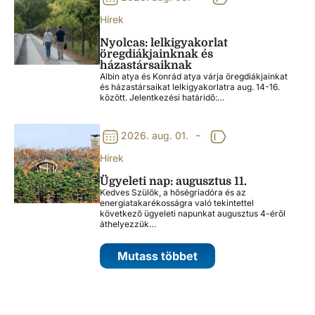
Hírek
Nyolcas: lelkigyakorlat
öregdiákjainknak és
házastársaiknak
Albin atya és Konrád atya várja öregdiákjainkat
és házastársaikat lelkigyakorlatra aug. 14-16.
között. Jelentkezési határidő:…
-
2026. aug. 01.
Hírek
Ügyeleti nap: augusztus 11.
Kedves Szülők, a hőségriadóra és az
energiatakarékosságra való tekintettel
következő ügyeleti napunkat augusztus 4-éről
áthelyezzük…
Mutass többet