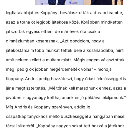
legfiatalabbját és Koppányt beválasztották a dream teambe,
azaz a torna öt legjobb játékosa közé. Korábban mindketten
játszottak egyesületben, de már évek óta csak a
gimnáziumban kosaraznak. „Azt gondolom, hogy a
játékostársaim több munkát tettek bele a kosárlabdába, mint
amit nekem kellett a múltam miatt. Mégis engem választottak
meg, pedig ők jobban megérdemelték volna” – mondja
Koppány. Andris pedig hozzáteszi, hogy óriási felelősséggel is
jár a megtiszteltetés. „Méltónak kell maradnunk ehhez, azaz a
jövőben is ugyanúgy kell hajtanunk és jó példával elöljárnunk.”
Míg Andris és Koppány szerényen, addig Igi
csapatkapitányokhoz méltó büszkeséggel a hangjában mesél
társai sikeréről. „Koppány nagyon sokat tett hozzá a játékhoz.