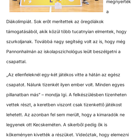
megnyerték
a
Diákolimpiát. Sok erőt merítettek az öregdiákok
támogatásából, akik közül több tucatnyian elmentek, hogy
szurkoljanak. Továbbá nagy segítség volt az is, hogy még
Pannonhalmán az iskolapszichológus leült beszélgetni a
csapattal.
„Az ellenfeleknél egy-két játékos vitte a hátán az egész
csapatot. Nálunk tizenkét ilyen ember volt. Minden egyes
pillanatban más” – mondja Igi. A felkészülésben tizenheten
vettek részt, a keretben viszont csak tizenkettő játékost
lehetett. Az azonban fel sem merült, hogy a kimaradók ne
legyenek ott Kecskeméten. A sikerből pedig ők is
kőkeményen kivették a részüket. Videóztak, hogy elemezni