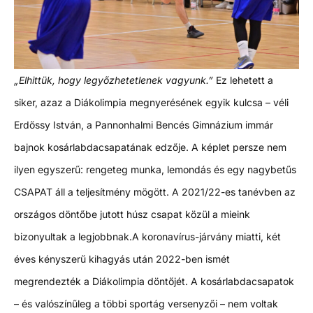
„Elhittük, hogy legyőzhetetlenek vagyunk.”
Ez lehetett a
siker, azaz a Diákolimpia megnyerésének egyik kulcsa – véli
Erdőssy István, a Pannonhalmi Bencés Gimnázium immár
bajnok kosárlabdacsapatának edzője. A képlet persze nem
ilyen egyszerű: rengeteg munka, lemondás és egy nagybetűs
CSAPAT áll a teljesítmény mögött. A 2021/22-es tanévben az
országos döntőbe jutott húsz csapat közül a mieink
bizonyultak a legjobbnak.
A koronavírus-járvány miatti, két
éves kényszerű kihagyás után 2022-ben ismét
megrendezték a Diákolimpia döntőjét. A kosárlabdacsapatok
– és valószínűleg a többi sportág versenyzői – nem voltak