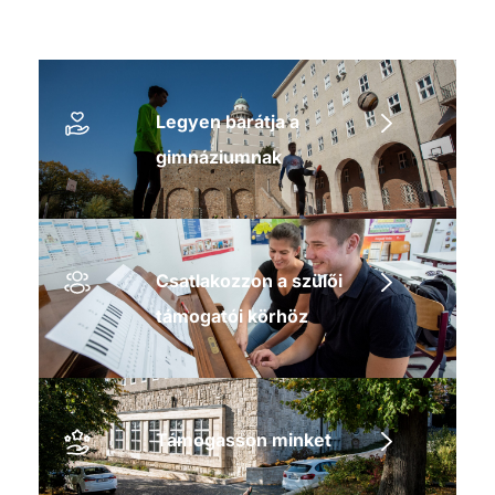
Legyen barátja a
gimnáziumnak
Csatlakozzon a szülői
támogatói körhöz
Támogasson minket