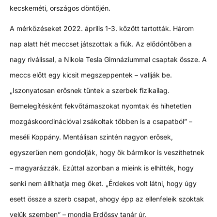
kecskeméti, országos döntőjén.
A mérkőzéseket 2022. április 1-3. között tartották. Három
nap alatt hét meccset játszottak a fiúk. Az elődöntőben a
nagy riválissal, a Nikola Tesla Gimnáziummal csaptak össze. A
meccs előtt egy kicsit megszeppentek – vallják be.
„Iszonyatosan erősnek tűntek a szerbek fizikailag.
Bemelegítésként fekvőtámaszokat nyomtak és hihetetlen
mozgáskoordinációval zsákoltak többen is a csapatból” –
meséli Koppány. Mentálisan szintén nagyon erősek,
egyszerűen nem gondolják, hogy ők bármikor is veszíthetnek
– magyarázzák. Ezúttal azonban a mieink is elhitték, hogy
senki nem állíthatja meg őket. „Érdekes volt látni, hogy úgy
esett össze a szerb csapat, ahogy épp az ellenfeleik szoktak
velük szemben” – mondja Erdőssy tanár úr.