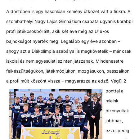
A döntőben is egy hasonlóan kemény ütközet várt a fiúkra. A
szombathelyi Nagy Lajos Gimnázium csapata ugyanis korábbi
profi játékosokból állt, akik két éve még az U16-os
bajnokságot nyerték meg. Legalább egy éve azonban –
ahogy azt a Diákolimpia szabályai is megkövetelik – már csak
iskolai és nem egyesületi szinten játszanak. Mindenesetre
felkészültségükön, játékmódjukon, mozgásukon, passzaikon
a profi múlt köszönt vissza – magyarázza az edző.
Végül 2
ponttal a
mieink
bizonyultak
jobbnak,
ezzel pedig