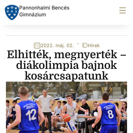
Pannonhalmi Bencés
Gimnázium
-
2022. máj. 02.
Hírek
Elhitték, megnyerték –
diákolimpia bajnok
kosárcsapatunk