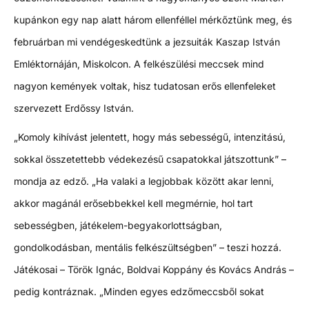
kupánkon egy nap alatt három ellenféllel mérkőztünk meg, és
februárban mi vendégeskedtünk a jezsuiták Kaszap István
Emléktornáján, Miskolcon. A felkészülési meccsek mind
nagyon kemények voltak, hisz tudatosan erős ellenfeleket
szervezett Erdőssy István.
„Komoly kihívást jelentett, hogy más sebességű, intenzitású,
sokkal összetettebb védekezésű csapatokkal játszottunk” –
mondja az edző. „Ha valaki a legjobbak között akar lenni,
akkor magánál erősebbekkel kell megmérnie, hol tart
sebességben, játékelem-begyakorlottságban,
gondolkodásban, mentális felkészültségben” – teszi hozzá.
Játékosai – Török Ignác, Boldvai Koppány és Kovács András –
pedig kontráznak. „Minden egyes edzőmeccsből sokat