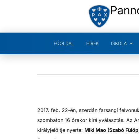
Pann
FŐOLDAL
HÍREK
ISKOLA
2017. feb. 22-én, szerdán farsangi felvonu
szombaton 16 órakor királyválasztás. Az An
királyjelöltje nyerte:
Miki Mao (Szabó Fülöp