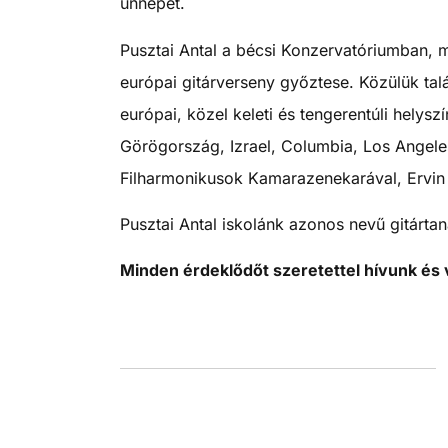
ünnepet.
Pusztai Antal a bécsi Konzervatóriumban, 
európai gitárverseny győztese. Közülük tal
európai, közel keleti és tengerentúli helys
Görögország, Izrael, Columbia, Los Angeles)
Filharmonikusok Kamarazenekarával, Ervin S
Pusztai Antal iskolánk azonos nevű gitártan
Minden érdeklődőt szeretettel hívunk és 