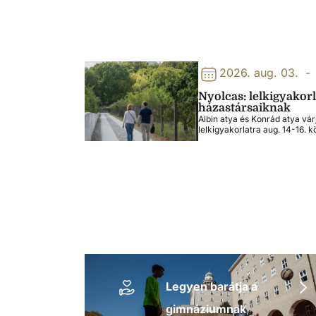
2026. aug. 03.
-
Nyolcas: lelkigyakor
házastársaiknak
Albin atya és Konrád atya vár
lelkigyakorlatra aug. 14-16. k
Legyen barátja a
gimnáziumnak