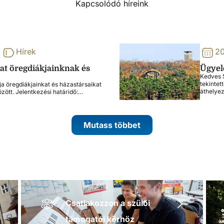
Kapcsolódó híreink
Hírek
20
lat öregdiákjainknak és
Ügyele
Kedves S
tekintet
ja öregdiákjainkat és házastársaikat
áthelye
özött. Jelentkezési határidő:…
Mutass többet
Csatlakozzon a szülői
támogatói körhöz