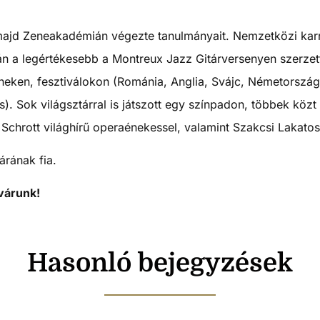
majd Zeneakadémián végezte tanulmányait. Nemzetközi karri
án a legértékesebb a Montreux Jazz Gitárversenyen szerzet
zíneken, fesztiválokon (Románia, Anglia, Svájc, Németország
. Sok világsztárral is játszott egy színpadon, többek közt 
chrott világhírű operaénekessel, valamint Szakcsi Lakatos
árának fia.
várunk!
Hasonló bejegyzések