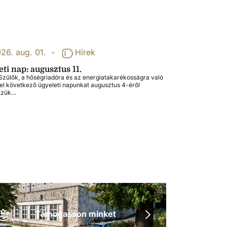
26. aug. 01.
-
Hírek
ti nap: augusztus 11.
zülők, a hőségriadóra és az energiatakarékosságra való
tel következő ügyeleti napunkat augusztus 4-éről
zzük…
Támogasson minket