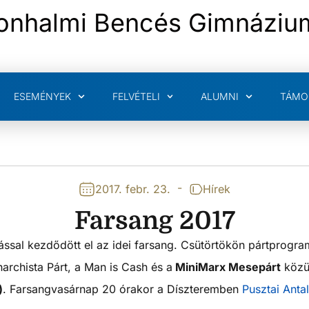
onhalmi Bencés Gimnáziu
ESEMÉNYEK
FELVÉTELI
ALUMNI
TÁMO
-
2017. febr. 23.
Hírek
Farsang 2017
lással kezdődött el az idei farsang. Csütörtökön pártprogr
archista Párt, a Man is Cash és a
MiniMarx Mesepárt
közül
)
. Farsangvasárnap 20 órakor a Díszteremben
Pusztai Antal