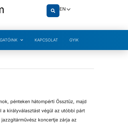
m
EN
GATÓINK
KAPCSOLAT
GYIK
amok, pénteken hátompérti Össztűz, majd
 a királyválasztást végül az utóbbi párt
jazzgitárművész koncertje zárja az