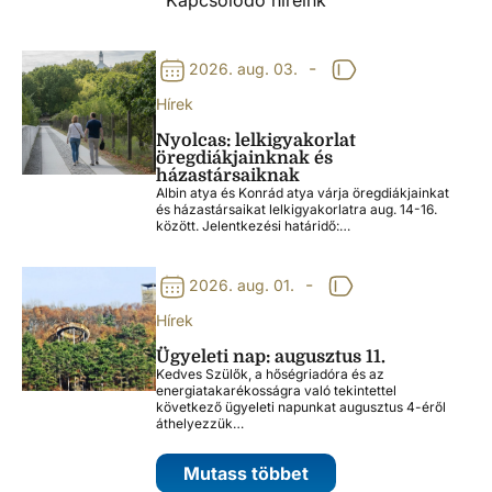
-
2026. aug. 03.
Hírek
Nyolcas: lelkigyakorlat
öregdiákjainknak és
házastársaiknak
Albin atya és Konrád atya várja öregdiákjainkat
és házastársaikat lelkigyakorlatra aug. 14-16.
között. Jelentkezési határidő:…
-
2026. aug. 01.
Hírek
Ügyeleti nap: augusztus 11.
Kedves Szülők, a hőségriadóra és az
energiatakarékosságra való tekintettel
következő ügyeleti napunkat augusztus 4-éről
áthelyezzük…
Mutass többet