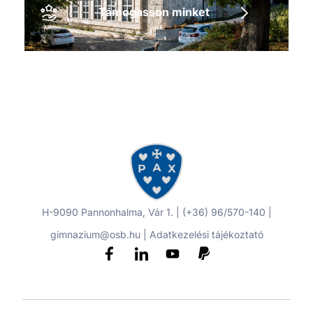
Támogasson minket
H-9090 Pannonhalma, Vár 1. | (+36) 96/570-140 |
gimnazium@osb.hu |
Adatkezelési tájékoztató