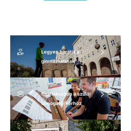
Legyen barátja a
gimnáziumnak
Csatlakozzon a szülői
támogatói körhöz