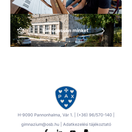
Támogasson minket
H-9090 Pannonhalma, Vár 1. | (+36) 96/570-140 |
gimnazium@osb.hu |
Adatkezelési tájékoztató