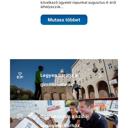
következő ügyeleti napunkat augusztus 4-éről
áthelyezzük…
Mutass többet
Legyen barátja a
gimnáziumnak
Csatlakozzon a szülői
támogatói körhöz