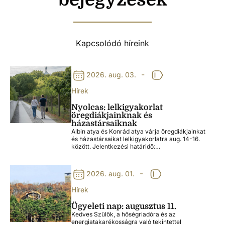
Kapcsolódó híreink
-
2026. aug. 03.
Hírek
Nyolcas: lelkigyakorlat
öregdiákjainknak és
házastársaiknak
Albin atya és Konrád atya várja öregdiákjainkat
és házastársaikat lelkigyakorlatra aug. 14-16.
között. Jelentkezési határidő:…
-
2026. aug. 01.
Hírek
Ügyeleti nap: augusztus 11.
Kedves Szülők, a hőségriadóra és az
energiatakarékosságra való tekintettel