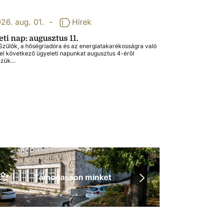
26. aug. 01.
-
Hírek
ti nap: augusztus 11.
zülők, a hőségriadóra és az energiatakarékosságra való
tel következő ügyeleti napunkat augusztus 4-éről
zzük…
Támogasson minket