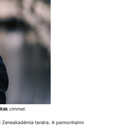
iták
címmel.
li Zeneakadémia tanára. A pannonhalmi