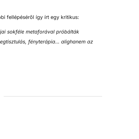
 fellépéséről így írt egy kritikus:
jai sokféle metaforával próbálták
megtisztulás, fényterápia… alighanem az