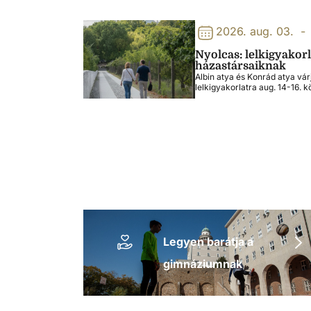
2026. aug. 03.
-
Nyolcas: lelkigyakor
házastársaiknak
Albin atya és Konrád atya vár
lelkigyakorlatra aug. 14-16. k
Legyen barátja a
gimnáziumnak