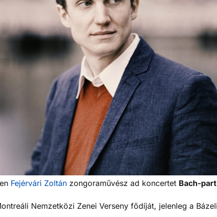
ben
Fejérvári Zoltán
zongoraművész ad koncertet
Bach-part
treáli Nemzetközi Zenei Verseny fődíját, jelenleg a Báze