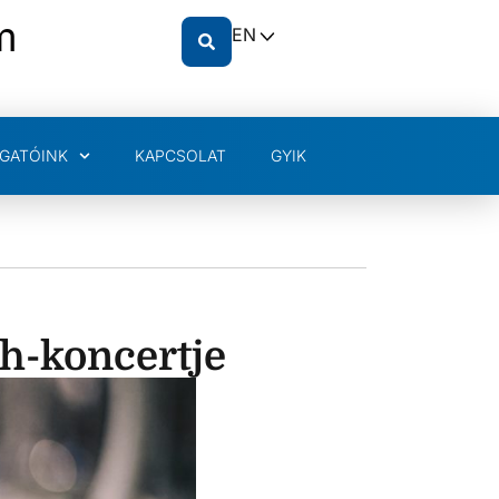
m
EN
GATÓINK
KAPCSOLAT
GYIK
h-koncertje