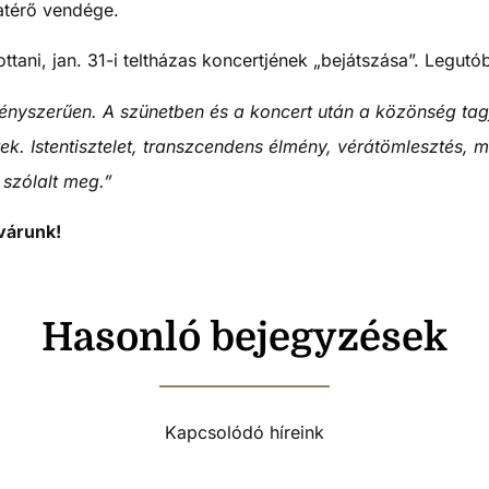
atérő vendége.
ni, jan. 31-i teltházas koncertjének „bejátszása”. Legutóbbi
 tényszerűen. A szünetben és a koncert után a közönség tag
k. Istentisztelet, transzcendens élmény, vérátömlesztés, 
 szólalt meg.”
várunk!
Hasonló bejegyzések
Kapcsolódó híreink