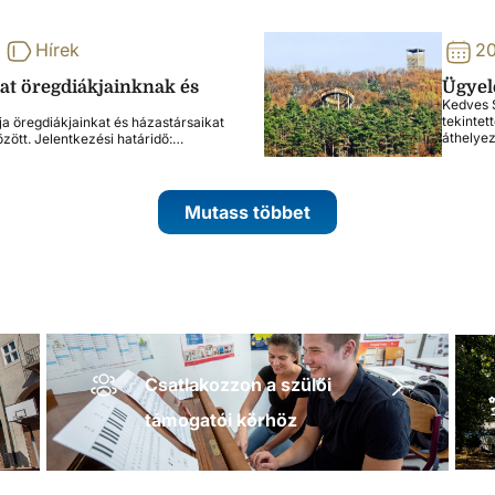
Hírek
20
lat öregdiákjainknak és
Ügyele
Kedves S
tekintet
ja öregdiákjainkat és házastársaikat
áthelye
özött. Jelentkezési határidő:…
Mutass többet
Csatlakozzon a szülői
támogatói körhöz