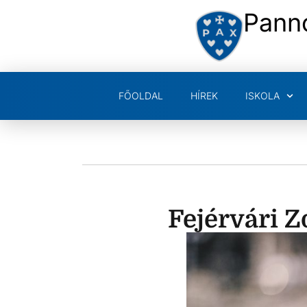
Pann
FŐOLDAL
HÍREK
ISKOLA
Fejérvári 