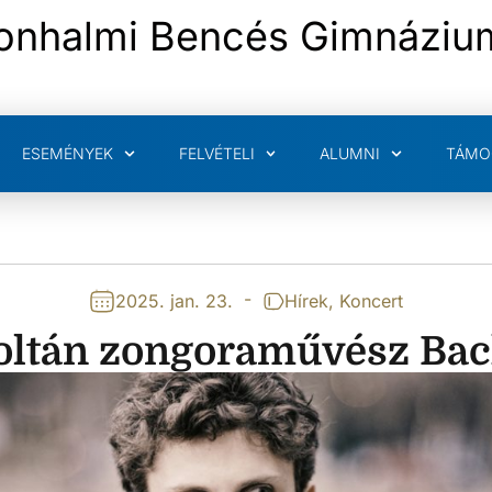
onhalmi Bencés Gimnáziu
ESEMÉNYEK
FELVÉTELI
ALUMNI
TÁMO
-
2025. jan. 23.
Hírek
,
Koncert
Zoltán zongoraművész Bac