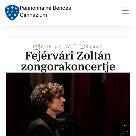
Pannonhalmi Bencés
Gimnázium
-
2019. jan. 07.
Koncert
Fejérvári Zoltán
zongorakoncertje