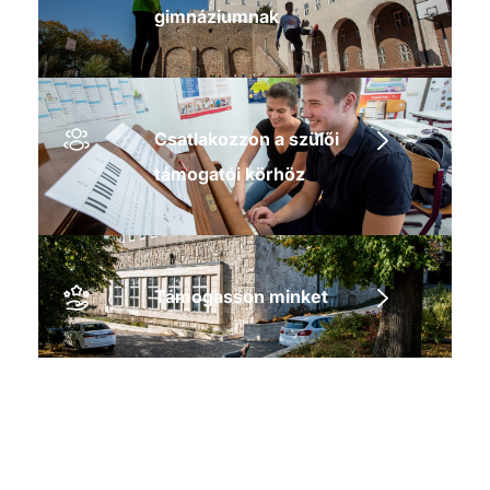
gimnáziumnak
Csatlakozzon a szülői
támogatói körhöz
Támogasson minket