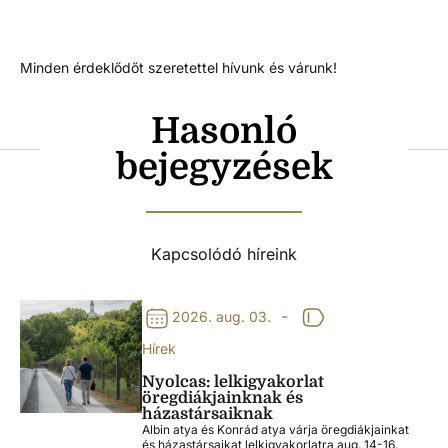
Minden érdeklődőt szeretettel hívunk és várunk!
Hasonló
bejegyzések
Kapcsolódó híreink
-
2026. aug. 03.
Hírek
Nyolcas: lelkigyakorlat
öregdiákjainknak és
házastársaiknak
Albin atya és Konrád atya várja öregdiákjainkat
és házastársaikat lelkigyakorlatra aug. 14-16.