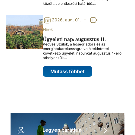
között. Jelentkezési határidő:…
-
2026. aug. 01.
Hírek
Ügyeleti nap: augusztus 11.
Kedves Szülők, a hőségriadóra és az
energiatakarékosságra való tekintettel
következő ügyeleti napunkat augusztus 4-éről
áthelyezzük…
Mutass többet
Legyen barátja a