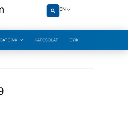
m
EN
GATÓINK
KAPCSOLAT
GYIK
9