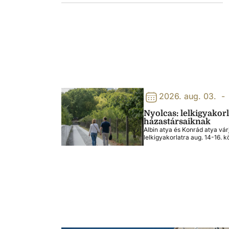
2026. aug. 03.
-
Nyolcas: lelkigyakor
házastársaiknak
Albin atya és Konrád atya vár
lelkigyakorlatra aug. 14-16. k