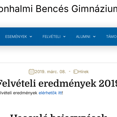
onhalmi Bencés Gimnáziu
ESEMÉNYEK
FELVÉTELI
ALUMNI
TÁMO
-
2019. márc. 08.
Hírek
Felvételi eredmények 201
elvételi eredmények
elérhetők itt
!