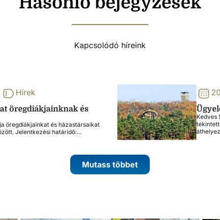
Hasonló bejegyzések
Kapcsolódó híreink
Hírek
20
lat öregdiákjainknak és
Ügyele
Kedves S
tekintet
ja öregdiákjainkat és házastársaikat
áthelye
özött. Jelentkezési határidő:…
Mutass többet