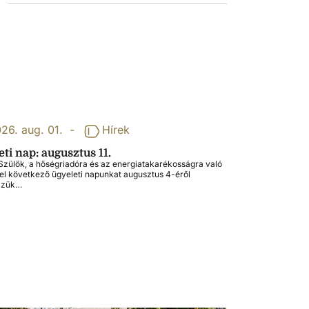
26. aug. 01.
-
Hírek
ti nap: augusztus 11.
zülők, a hőségriadóra és az energiatakarékosságra való
tel következő ügyeleti napunkat augusztus 4-éről
zzük…