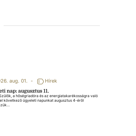
26. aug. 01.
-
Hírek
ti nap: augusztus 11.
zülők, a hőségriadóra és az energiatakarékosságra való
tel következő ügyeleti napunkat augusztus 4-éről
zzük…