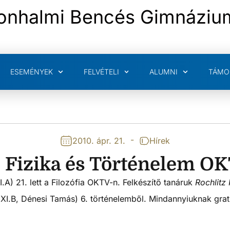
onhalmi Bencés Gimnáziu
ESEMÉNYEK
FELVÉTELI
ALUMNI
TÁMO
-
2010. ápr. 21.
Hírek
a, Fizika és Történelem O
I.A) 21. lett a Filozófia OKTV-n. Felkészítő tanáruk
Rochlitz
(XI.B, Dénesi Tamás) 6. történelemből. Mindannyiuknak grat