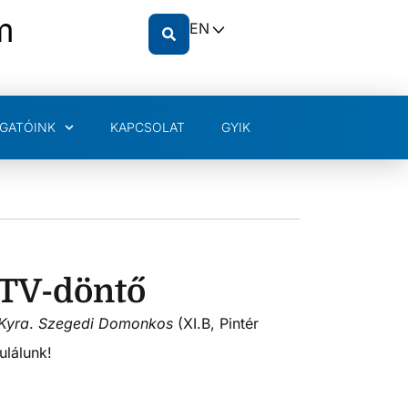
m
EN
GATÓINK
KAPCSOLAT
GYIK
KTV-döntő
 Kyra
.
Szegedi Domonkos
(XI.B, Pintér
ulálunk!