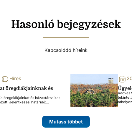
Hasonló bejegyzések
Kapcsolódó híreink
Hírek
20
lat öregdiákjainknak és
Ügyele
Kedves S
tekintet
ja öregdiákjainkat és házastársaikat
áthelye
özött. Jelentkezési határidő:…
Mutass többet