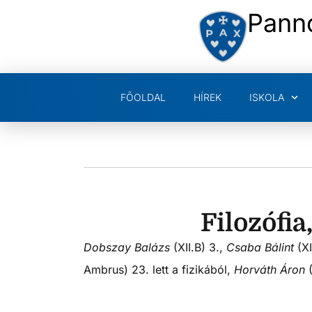
Pann
FŐOLDAL
HÍREK
ISKOLA
Filozófi
Dobszay Balázs
(XII.B) 3.,
Csaba Bálint
(XI
Ambrus) 23. lett a fizikából,
Horváth Áron