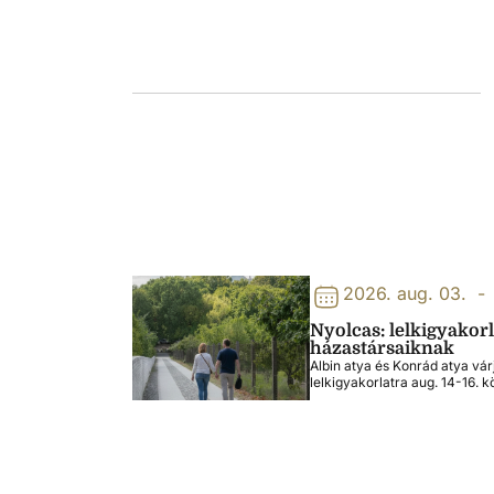
2026. aug. 03.
-
Nyolcas: lelkigyakor
házastársaiknak
Albin atya és Konrád atya vár
lelkigyakorlatra aug. 14-16. k