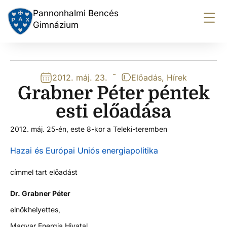
Pannonhalmi Bencés
Gimnázium
-
2012. máj. 23.
Előadás
,
Hírek
Grabner Péter péntek
esti előadása
2012. máj. 25-én, este 8-kor a Teleki-teremben
Hazai és Európai Uniós energiapolitika
címmel tart előadást
Dr. Grabner Péter
elnökhelyettes,
Magyar Energia Hivatal