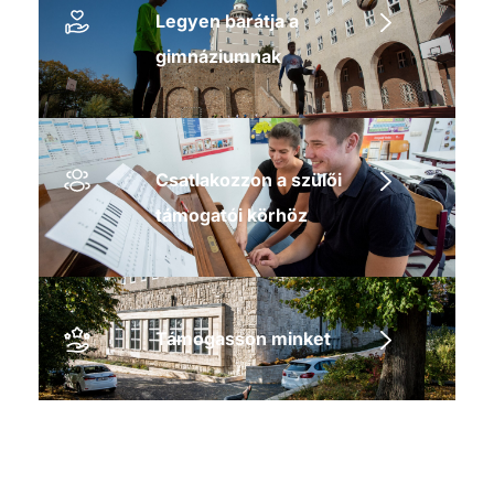
Legyen barátja a
gimnáziumnak
Csatlakozzon a szülői
támogatói körhöz
Támogasson minket