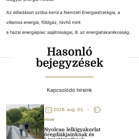
Az előadáson szóba kerül a Nemzeti Energiastratégia, a
villamos energia, földgáz, távhő mint
a hazai energiapiac sajátosságai, ill. az energiatakarékosság.
Hasonló
bejegyzések
Kapcsolódó híreink
-
2026. aug. 03.
Hírek
Nyolcas: lelkigyakorlat
öregdiákjainknak és