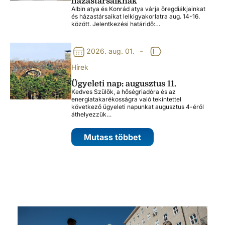
házastársaiknak
Albin atya és Konrád atya várja öregdiákjainkat
és házastársaikat lelkigyakorlatra aug. 14-16.
között. Jelentkezési határidő:…
-
2026. aug. 01.
Hírek
Ügyeleti nap: augusztus 11.
Kedves Szülők, a hőségriadóra és az
energiatakarékosságra való tekintettel
következő ügyeleti napunkat augusztus 4-éről
áthelyezzük…
Mutass többet