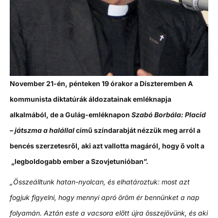
November 21-én, pénteken 19 órakor a Díszteremben A
kommunista diktatúrák áldozatainak emléknapja
alkalmából, de a Gulág-emléknapon
Szabó Borbála: Placid
– játszma a halállal
című színdarabját nézzük meg arról a
bencés szerzetesről, aki azt vallotta magáról, hogy ő volt a
„legboldogabb ember a Szovjetunióban”.
„Összeálltunk hatan-nyolcan, és elhatároztuk: most azt
fogjuk figyelni, hogy mennyi apró öröm ér bennünket a nap
folyamán. Aztán este a vacsora előtt újra összejövünk, és aki