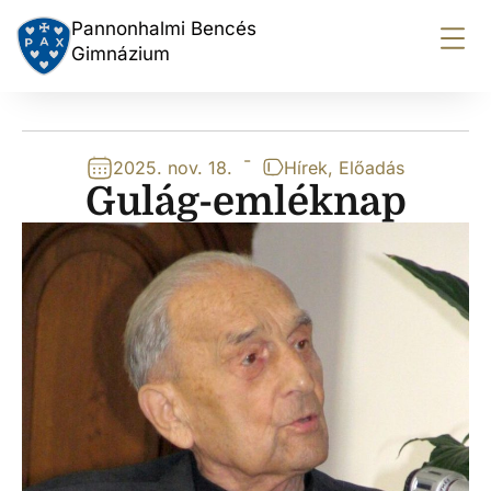
Pannonhalmi Bencés
Gimnázium
-
2025. nov. 18.
Hírek
,
Előadás
Gulág-emléknap