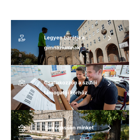
Legyen barátja a
gimnáziumnak
Csatlakozzon a szülői
támogatói körhöz
Támogasson minket