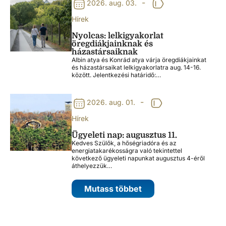
-
2026. aug. 03.
Hírek
Nyolcas: lelkigyakorlat
öregdiákjainknak és
házastársaiknak
Albin atya és Konrád atya várja öregdiákjainkat
és házastársaikat lelkigyakorlatra aug. 14-16.
között. Jelentkezési határidő:…
-
2026. aug. 01.
Hírek
Ügyeleti nap: augusztus 11.
Kedves Szülők, a hőségriadóra és az
energiatakarékosságra való tekintettel
következő ügyeleti napunkat augusztus 4-éről
áthelyezzük…
Mutass többet