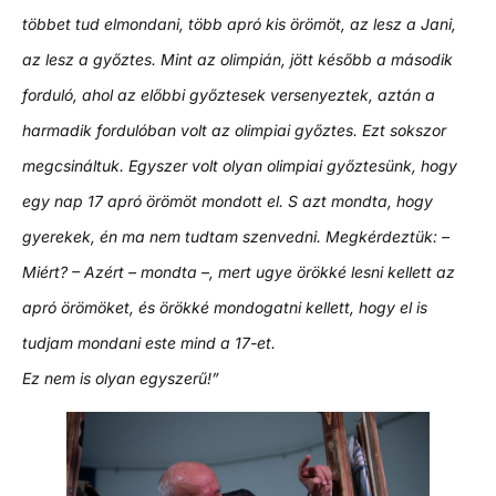
többet tud elmondani, több apró kis örömöt, az lesz a Jani,
az lesz a győztes. Mint az olimpián, jött később a második
forduló, ahol az előbbi győztesek versenyeztek, aztán a
harmadik fordulóban volt az olimpiai győztes. Ezt sokszor
megcsináltuk. Egyszer volt olyan olimpiai győztesünk, hogy
egy nap 17 apró örömöt mondott el. S azt mondta, hogy
gyerekek, én ma nem tudtam szenvedni. Megkérdeztük: –
Miért? – Azért – mondta –, mert ugye örökké lesni kellett az
apró örömöket, és örökké mondogatni kellett, hogy el is
tudjam mondani este mind a 17-et.
Ez nem is olyan egyszerű!”