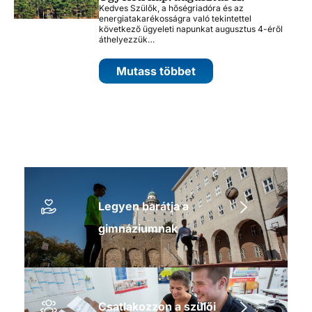
Kedves Szülők, a hőségriadóra és az
energiatakarékosságra való tekintettel
következő ügyeleti napunkat augusztus 4-éről
áthelyezzük…
Mutass többet
Legyen barátja a
gimnáziumnak
Csatlakozzon a szülői