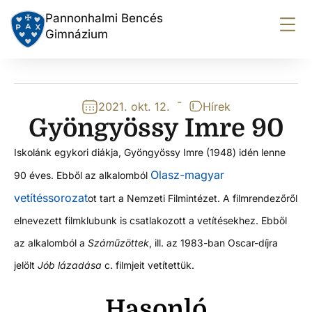
Pannonhalmi Bencés
Gimnázium
-
2021. okt. 12.
Hírek
Gyöngyössy Imre 90
Iskolánk egykori diákja, Gyöngyössy Imre (1948) idén lenne
Olasz-magyar
90 éves. Ebből az alkalomból
vetítéssorozat
ot tart a Nemzeti Filmintézet. A filmrendezőről
elnevezett filmklubunk is csatlakozott a vetítésekhez. Ebből
az alkalomból a
Száműzöttek
, ill. az 1983-ban Oscar-díjra
jelölt
Jób lázadása
c. filmjeit vetítettük.
Hasonló