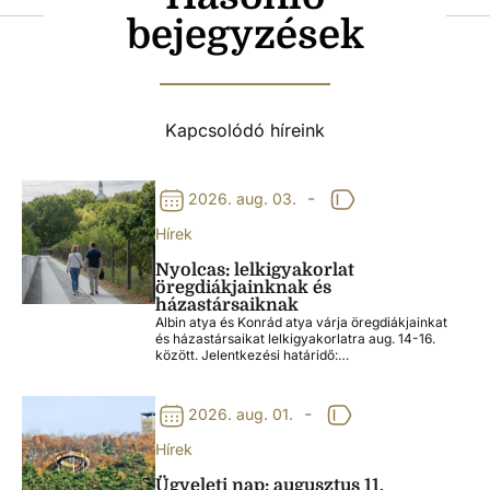
bejegyzések
Kapcsolódó híreink
-
2026. aug. 03.
Hírek
Nyolcas: lelkigyakorlat
öregdiákjainknak és
házastársaiknak
Albin atya és Konrád atya várja öregdiákjainkat
és házastársaikat lelkigyakorlatra aug. 14-16.
között. Jelentkezési határidő:…
-
2026. aug. 01.
Hírek
Ügyeleti nap: augusztus 11.