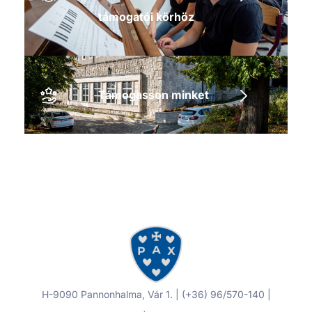
támogatói körhöz
Támogasson minket
H-9090 Pannonhalma, Vár 1. | (+36) 96/570-140 |