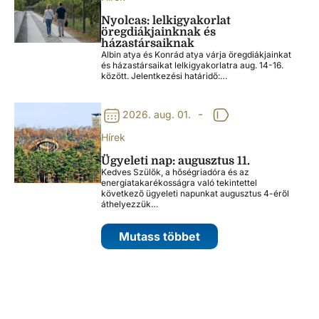
Nyolcas: lelkigyakorlat
öregdiákjainknak és
házastársaiknak
Albin atya és Konrád atya várja öregdiákjainkat
és házastársaikat lelkigyakorlatra aug. 14-16.
között. Jelentkezési határidő:…
-
2026. aug. 01.
Hírek
Ügyeleti nap: augusztus 11.
Kedves Szülők, a hőségriadóra és az
energiatakarékosságra való tekintettel
következő ügyeleti napunkat augusztus 4-éről
áthelyezzük…
Mutass többet