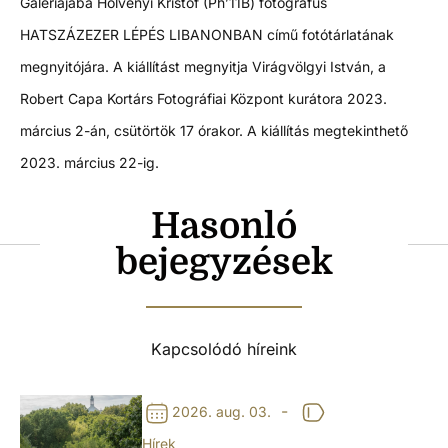
Galériájába Hölvényi Kristóf (Ph’11B) fotográfus
HATSZÁZEZER LÉPÉS LIBANONBAN című fotótárlatának
megnyitójára. A kiállítást megnyitja Virágvölgyi István, a
Robert Capa Kortárs Fotográfiai Központ kurátora
2023.
március 2-án, csütörtök 17 órakor. A kiállítás megtekinthető
2023. március 22-ig.
Hasonló
bejegyzések
Kapcsolódó híreink
-
2026. aug. 03.
Hírek