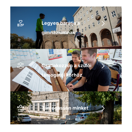
Legyen barátja a
gimnáziumnak
Csatlakozzon a szülői
támogatói körhöz
Támogasson minket