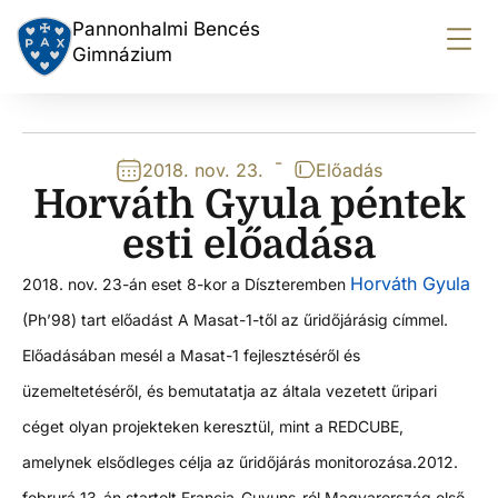
Pannonhalmi Bencés
Gimnázium
-
2018. nov. 23.
Előadás
Horváth Gyula péntek
esti előadása
Horváth Gyula
2018. nov. 23-án eset 8-kor a Díszteremben
(Ph’98) tart előadást A Masat-1-től az űridőjárásig címmel.
Előadásában mesél a Masat-1 fejlesztéséről és
üzemeltetéséről, és bemutatatja az általa vezetett űripari
céget olyan projekteken keresztül, mint a REDCUBE,
amelynek elsődleges célja az űridőjárás monitorozása.
2012.
februrá 13-án startolt Francia-Guyuns-ról Magyarország első