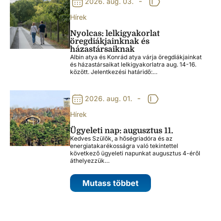
-
2026. aug. 03.
Hírek
Nyolcas: lelkigyakorlat
öregdiákjainknak és
házastársaiknak
Albin atya és Konrád atya várja öregdiákjainkat
és házastársaikat lelkigyakorlatra aug. 14-16.
között. Jelentkezési határidő:…
-
2026. aug. 01.
Hírek
Ügyeleti nap: augusztus 11.
Kedves Szülők, a hőségriadóra és az
energiatakarékosságra való tekintettel
következő ügyeleti napunkat augusztus 4-éről
áthelyezzük…
Mutass többet