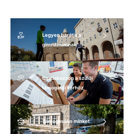
Legyen barátja a
gimnáziumnak
Csatlakozzon a szülői
támogatói körhöz
Támogasson minket