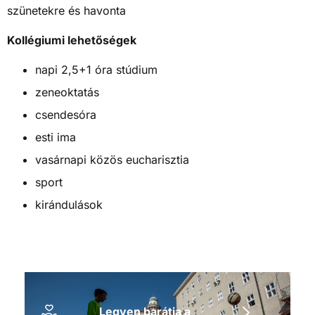
szünetekre és havonta
Kollégiumi lehetőségek
napi 2,5+1 óra stúdium
zeneoktatás
csendesóra
esti ima
vasárnapi közös eucharisztia
sport
kirándulások
Legyen barátja a