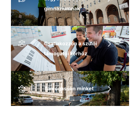
gimnáziumnak
Csatlakozzon a szülői
támogatói körhöz
Támogasson minket