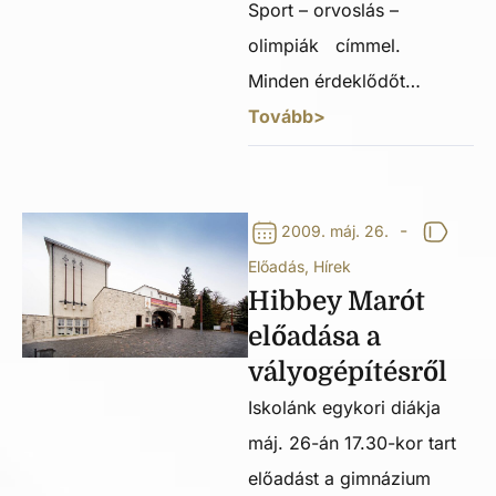
Sport – orvoslás –
olimpiák címmel.
Minden érdeklődőt…
Tovább>
-
2009. máj. 26.
Előadás
,
Hírek
Hibbey Marót
előadása a
vályogépítésről
Iskolánk egykori diákja
máj. 26-án 17.30-kor tart
előadást a gimnázium