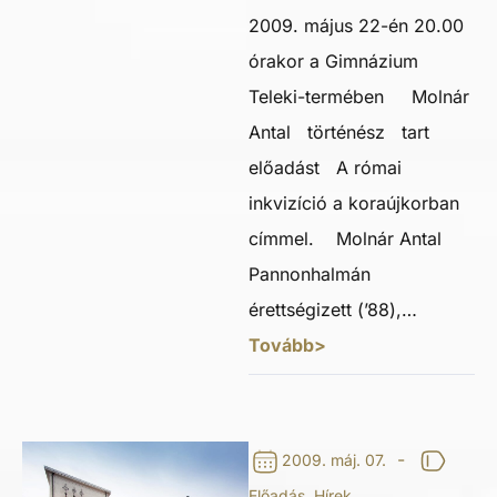
2009. május 22-én 20.00
órakor a Gimnázium
Teleki-termében Molnár
Antal történész tart
előadást A római
inkvizíció a koraújkorban
címmel. Molnár Antal
Pannonhalmán
érettségizett (’88),…
Tovább>
-
2009. máj. 07.
Előadás
,
Hírek