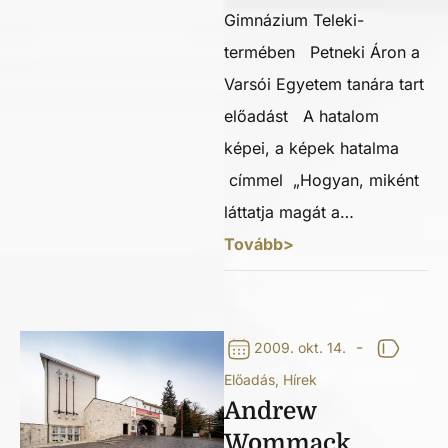
Gimnázium Teleki-
termében Petneki Áron a
Varsói Egyetem tanára tart
előadást A hatalom
képei, a képek hatalma
címmel „Hogyan, miként
láttatja magát a…
Tovább>
-
2009. okt. 14.
Előadás
,
Hírek
Andrew
Wommack