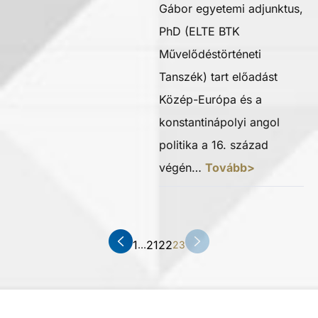
Gábor egyetemi adjunktus,
PhD (ELTE BTK
Művelődéstörténeti
Tanszék) tart előadást
Közép-Európa és a
konstantinápolyi angol
politika a 16. század
végén…
Tovább>
1
21
22
…
23