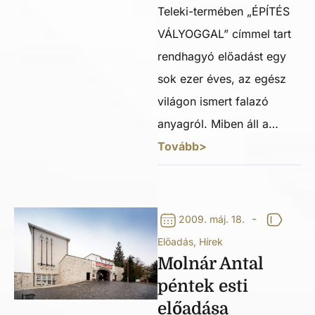
Teleki-termében „ÉPÍTÉS
VÁLYOGGAL” címmel tart
rendhagyó előadást egy
sok ezer éves, az egész
világon ismert falazó
anyagról. Miben áll a…
Tovább>
-
2009. máj. 18.
Előadás
,
Hírek
Molnár Antal
péntek esti
előadása