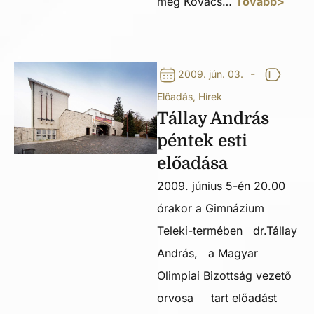
meg Kovács…
Tovább>
-
2009. jún. 03.
Előadás
,
Hírek
Tállay András
péntek esti
előadása
2009. június 5-én 20.00
órakor a Gimnázium
Teleki-termében dr.Tállay
András, a Magyar
Olimpiai Bizottság vezető
orvosa tart előadást