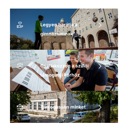
Legyen barátja a
gimnáziumnak
Csatlakozzon a szülői
támogatói körhöz
Támogasson minket