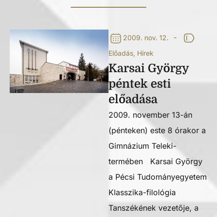
-
2009. nov. 12.
Előadás
,
Hírek
Karsai György
péntek esti
előadása
2009. november 13-án
(pénteken) este 8 órakor a
Gimnázium Teleki-
termében Karsai György
a Pécsi Tudományegyetem
Klasszika-filológia
Tanszékének vezetője, a