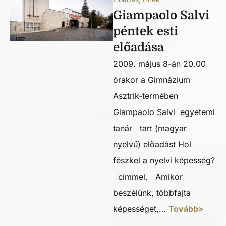
Giampaolo Salvi
péntek esti
előadása
2009. május 8-án 20.00
órakor a Gimnázium
Asztrik-termében
Giampaolo Salvi egyetemi
tanár tart (magyar
nyelvű) előadást Hol
fészkel a nyelvi képesség?
címmel. Amikor
beszélünk, többfajta
képességet,…
Tovább>