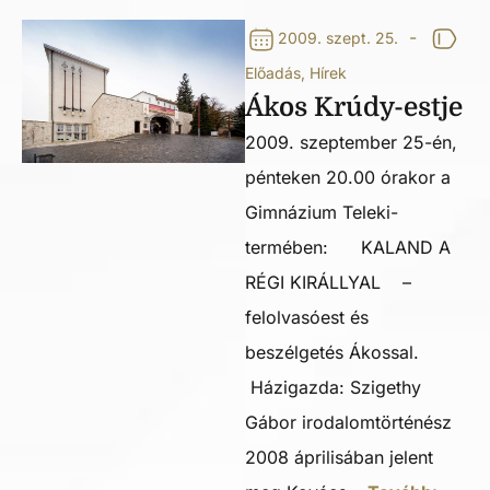
-
2009. szept. 25.
Előadás
,
Hírek
Ákos Krúdy-estje
2009. szeptember 25-én,
pénteken 20.00 órakor a
Gimnázium Teleki-
termében: KALAND A
RÉGI KIRÁLLYAL –
felolvasóest és
beszélgetés Ákossal.
Házigazda: Szigethy
Gábor irodalomtörténész
2008 áprilisában jelent