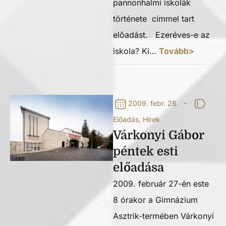
pannonhalmi iskolák
története címmel tart
előadást. Ezeréves-e az
iskola? Ki…
Tovább>
-
2009. febr. 26.
Előadás
,
Hírek
Várkonyi Gábor
péntek esti
előadása
2009. február 27-én este
8 órakor a Gimnázium
Asztrik-termében Várkonyi