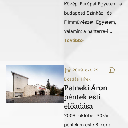
Közép-Európai Egyetem, a
budapesti Színház- és
Filmművészeti Egyetem,
valamint a nanterre-i…
Tovább>
-
2009. okt. 29.
Előadás
,
Hírek
Petneki Áron
péntek esti
előadása
2009. október 30-án,
pénteken este 8-kor a