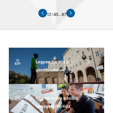
1
2
4
5
97
3
…
Legyen barátja a
gimnáziumnak
Csatlakozzon a szülői
támogatói körhöz