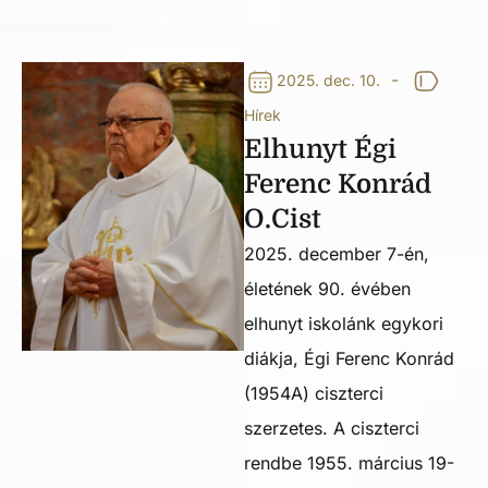
-
2025. dec. 10.
Hírek
Elhunyt Égi
Ferenc Konrád
O.Cist
2025. december 7-én,
életének 90. évében
elhunyt iskolánk egykori
diákja, Égi Ferenc Konrád
(1954A) ciszterci
szerzetes. A ciszterci
rendbe 1955. március 19-