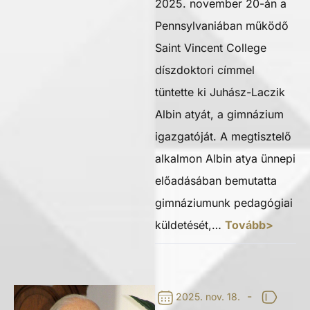
2025. november 20-án a
Pennsylvaniában működő
Saint Vincent College
díszdoktori címmel
tüntette ki Juhász-Laczik
Albin atyát, a gimnázium
igazgatóját. A megtisztelő
alkalmon Albin atya ünnepi
előadásában bemutatta
gimnáziumunk pedagógiai
küldetését,…
Tovább>
-
2025. nov. 18.