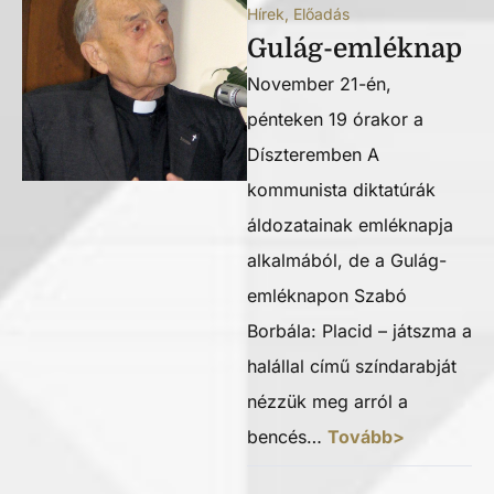
Hírek
,
Előadás
Gulág-emléknap
November 21-én,
pénteken 19 órakor a
Díszteremben A
kommunista diktatúrák
áldozatainak emléknapja
alkalmából, de a Gulág-
emléknapon Szabó
Borbála: Placid – játszma a
halállal című színdarabját
nézzük meg arról a
bencés…
Tovább>