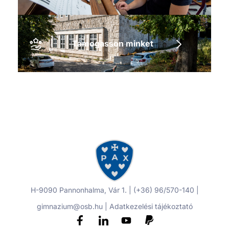
Támogasson minket
H-9090 Pannonhalma, Vár 1. | (+36) 96/570-140 |
gimnazium@osb.hu |
Adatkezelési tájékoztató