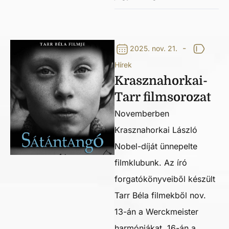
-
2025. nov. 21.
Hírek
Krasznahorkai-
Tarr filmsorozat
Novemberben
Krasznahorkai László
Nobel-díját ünnepelte
filmklubunk. Az író
forgatókönyveiből készült
Tarr Béla filmekből nov.
13-án a Werckmeister
harmóniákat, 16-án a