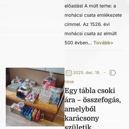
előadást A múlt terhe: a
mohácsi csata emlékezete
címmel. Az 1526. évi
mohácsi csata az elmúlt
500 évben…
Tovább>
-
2025. dec. 19.
Hírek
Egy tábla csoki
ára – összefogás,
amelyből
karácsony
születik