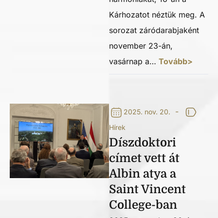
Kárhozatot néztük meg. A
sorozat záródarabjaként
november 23-án,
vasárnap a…
Tovább>
-
2025. nov. 20.
Hírek
Díszdoktori
címet vett át
Albin atya a
Saint Vincent
College-ban