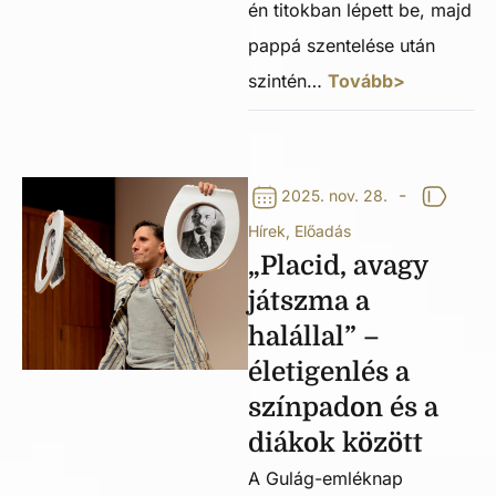
én titokban lépett be, majd
pappá szentelése után
szintén…
Tovább>
-
2025. nov. 28.
Hírek
,
Előadás
„Placid, avagy
játszma a
halállal” –
életigenlés a
színpadon és a
diákok között
A Gulág-emléknap