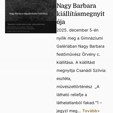
Nagy Barbara
kiállításmegnyit
ója
2025. december 5-én
nyílik meg a Gimnáziumi
Galériában Nagy Barbara
festőművész Örvény c.
kiállítása. A kiállítást
megnyitja Csanádi Szilvia:
esztéta,
művészettörténész „A
látható reliefje a
láthatatlanból fakad.”1 –
jegyzi meg…
Tovább>