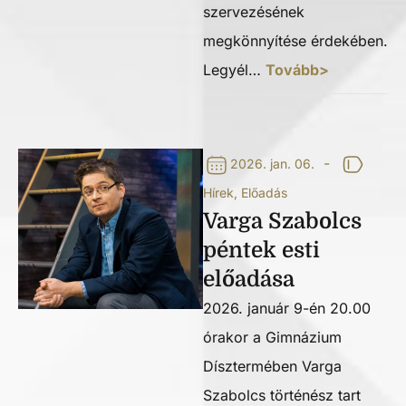
szervezésének
megkönnyítése érdekében.
Legyél…
Tovább>
-
2026. jan. 06.
Hírek
,
Előadás
Varga Szabolcs
péntek esti
előadása
2026. január 9-én 20.00
órakor a Gimnázium
Dísztermében Varga
Szabolcs történész tart