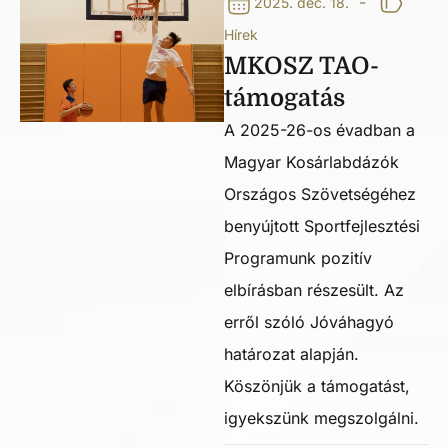
-
2025. dec. 18.
Hírek
MKOSZ TAO-
támogatás
A 2025-26-os évadban a
Magyar Kosárlabdázók
Országos Szövetségéhez
benyújtott Sportfejlesztési
Programunk pozitív
elbírásban részesült. Az
erről szóló Jóváhagyó
határozat alapján.
Köszönjük a támogatást,
igyekszünk megszolgálni.