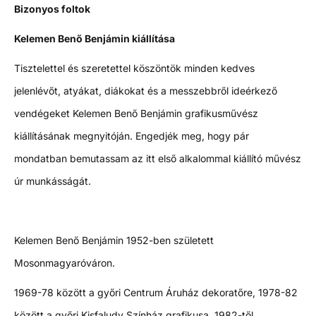
Bizonyos foltok
Kelemen Benő Benjámin kiállítása
Tisztelettel és szeretettel köszöntök minden kedves
jelenlévőt, atyákat, diákokat és a messzebbről ideérkező
vendégeket Kelemen Benő Benjámin grafikusművész
kiállításának megnyitóján. Engedjék meg, hogy pár
mondatban bemutassam az itt első alkalommal kiállító művész
úr munkásságát.
Kelemen Benő Benjámin 1952-ben született
Mosonmagyaróváron.
1969-78 között a győri Centrum Áruház dekoratőre, 1978-82
között a győri Kisfaludy Színház grafikusa. 1982-től