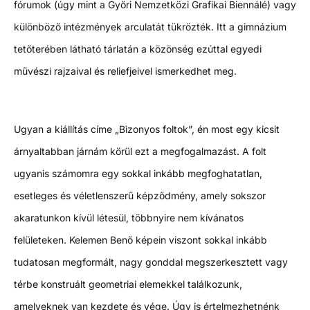
fórumok (úgy mint a Győri Nemzetközi Grafikai Biennálé) vagy
különböző intézmények arculatát tükrözték. Itt a gimnázium
tetőterében látható tárlatán a közönség ezúttal egyedi
művészi rajzaival és reliefjeivel ismerkedhet meg.
Ugyan a kiállítás címe „Bizonyos foltok”, én most egy kicsit
árnyaltabban járnám körül ezt a megfogalmazást. A folt
ugyanis számomra egy sokkal inkább megfoghatatlan,
esetleges és véletlenszerű képződmény, amely sokszor
akaratunkon kívül létesül, többnyire nem kívánatos
felületeken. Kelemen Benő képein viszont sokkal inkább
tudatosan megformált, nagy gonddal megszerkesztett vagy
térbe konstruált geometriai elemekkel találkozunk,
amelyeknek van kezdete és vége. Úgy is értelmezhetnénk