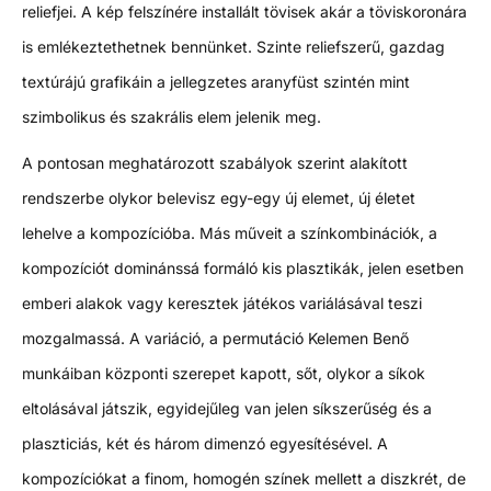
reliefjei. A kép felszínére installált tövisek akár a töviskoronára
is emlékeztethetnek bennünket. Szinte reliefszerű, gazdag
textúrájú grafikáin a jellegzetes aranyfüst szintén mint
szimbolikus és szakrális elem jelenik meg.
A pontosan meghatározott szabályok szerint alakított
rendszerbe olykor belevisz egy-egy új elemet, új életet
lehelve a kompozícióba. Más műveit a színkombinációk, a
kompozíciót dominánssá formáló kis plasztikák, jelen esetben
emberi alakok vagy keresztek játékos variálásával teszi
mozgalmassá. A variáció, a permutáció Kelemen Benő
munkáiban központi szerepet kapott, sőt, olykor a síkok
eltolásával játszik, egyidejűleg van jelen síkszerűség és a
plaszticiás, két és három dimenzó egyesítésével. A
kompozíciókat a finom, homogén színek mellett a diszkrét, de