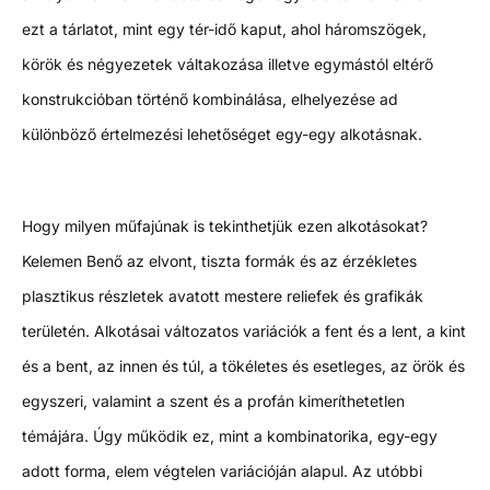
ezt a tárlatot, mint egy tér-idő kaput, ahol háromszögek,
körök és négyezetek váltakozása illetve egymástól eltérő
konstrukcióban történő kombinálása, elhelyezése ad
különböző értelmezési lehetőséget egy-egy alkotásnak.
Hogy milyen műfajúnak is tekinthetjük ezen alkotásokat?
Kelemen Benő az elvont, tiszta formák és az érzékletes
plasztikus részletek avatott mestere reliefek és grafikák
területén. Alkotásai változatos variációk a fent és a lent, a kint
és a bent, az innen és túl, a tökéletes és esetleges, az örök és
egyszeri, valamint a szent és a profán kimeríthetetlen
témájára. Úgy működik ez, mint a kombinatorika, egy-egy
adott forma, elem végtelen variációján alapul. Az utóbbi