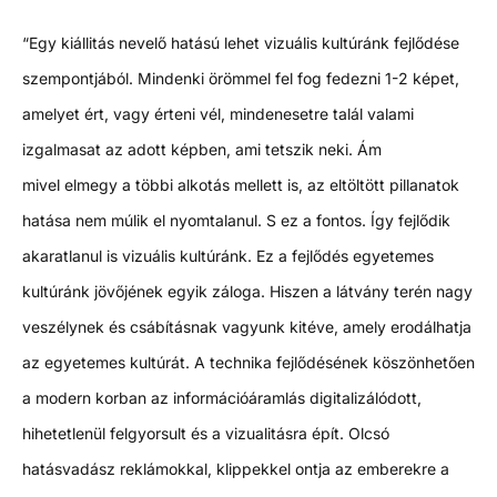
“Egy kiállitás nevelő hatású lehet vizuális kultúránk fejlődése
szempontjából. Mindenki örömmel fel fog fedezni 1-2 képet,
amelyet ért, vagy érteni vél, mindenesetre talál valami
izgalmasat az adott képben, ami tetszik neki. Ám
mivel elmegy a többi alkotás mellett is, az eltöltött pillanatok
hatása nem múlik el nyomtalanul. S ez a fontos. Így fejlődik
akaratlanul is vizuális kultúránk. Ez a fejlődés egyetemes
kultúránk jövőjének egyik záloga. Hiszen a látvány terén nagy
veszélynek és csábításnak vagyunk kitéve, amely erodálhatja
az egyetemes kultúrát. A technika fejlődésének köszönhetően
a modern korban az információáramlás digitalizálódott,
hihetetlenül felgyorsult és a vizualitásra épít. Olcsó
hatásvadász reklámokkal, klippekkel ontja az emberekre a