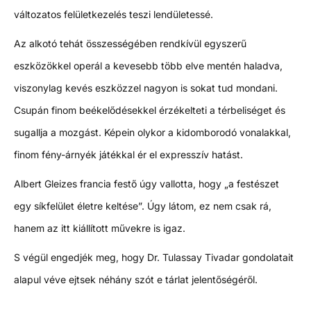
változatos felületkezelés teszi lendületessé.
Az alkotó tehát összességében rendkívül egyszerű
eszközökkel operál a kevesebb több elve mentén haladva,
viszonylag kevés eszközzel nagyon is sokat tud mondani.
Csupán finom beékelődésekkel érzékelteti a térbeliséget és
sugallja a mozgást. Képein olykor a kidomborodó vonalakkal,
finom fény-árnyék játékkal ér el expresszív hatást.
Albert Gleizes francia festő úgy vallotta, hogy „a festészet
egy síkfelület életre keltése”. Úgy látom, ez nem csak rá,
hanem az itt kiállított művekre is igaz.
S végül engedjék meg, hogy Dr. Tulassay Tivadar gondolatait
alapul véve ejtsek néhány szót e tárlat jelentőségéről.