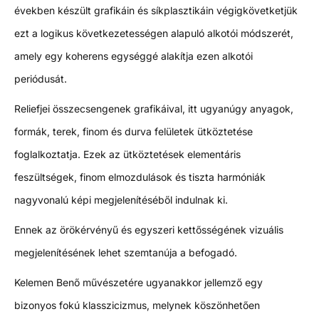
években készült grafikáin és síkplasztikáin végigkövetketjük
ezt a logikus következetességen alapuló alkotói módszerét,
amely egy koherens egységgé alakítja ezen alkotói
periódusát.
Reliefjei összecsengenek grafikáival, itt ugyanúgy anyagok,
formák, terek, finom és durva felületek ütköztetése
foglalkoztatja. Ezek az ütköztetések elementáris
feszültségek, finom elmozdulások és tiszta harmóniák
nagyvonalú képi megjelenítéséből indulnak ki.
Ennek az örökérvényű és egyszeri kettősségének vizuális
megjelenítésének lehet szemtanúja a befogadó.
Kelemen Benő művészetére ugyanakkor jellemző egy
bizonyos fokú klasszicizmus, melynek köszönhetően