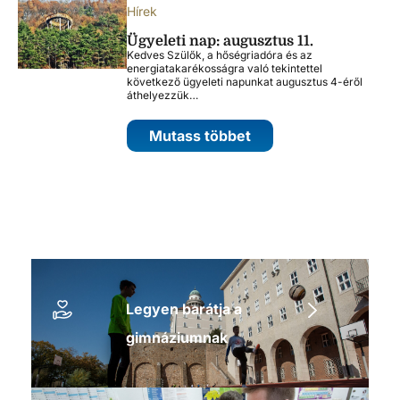
Hírek
Ügyeleti nap: augusztus 11.
Kedves Szülők, a hőségriadóra és az
energiatakarékosságra való tekintettel
következő ügyeleti napunkat augusztus 4-éről
áthelyezzük…
Mutass többet
Legyen barátja a
gimnáziumnak