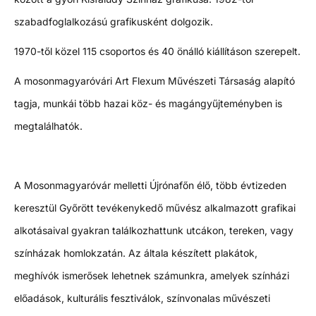
szabadfoglalkozású grafikusként dolgozik.
1970-től közel 115 csoportos és 40 önálló kiállításon szerepelt.
A mosonmagyaróvári Art Flexum Művészeti Társaság alapító
tagja, munkái több hazai köz- és magángyűjteményben is
megtalálhatók.
A Mosonmagyaróvár melletti Újrónafőn élő, több évtizeden
keresztül Győrött tevékenykedő művész alkalmazott grafikai
alkotásaival gyakran találkozhattunk utcákon, tereken, vagy
színházak homlokzatán. Az általa készített plakátok,
meghívók ismerősek lehetnek számunkra, amelyek színházi
előadások, kulturális fesztiválok, színvonalas művészeti