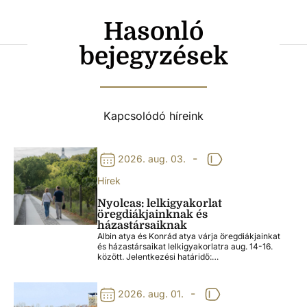
Hasonló
bejegyzések
Kapcsolódó híreink
-
2026. aug. 03.
Hírek
Nyolcas: lelkigyakorlat
öregdiákjainknak és
házastársaiknak
Albin atya és Konrád atya várja öregdiákjainkat
és házastársaikat lelkigyakorlatra aug. 14-16.
között. Jelentkezési határidő:…
-
2026. aug. 01.