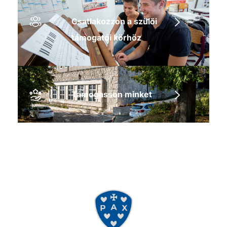
Csatlakozzon a szülői
támogatói körhöz
Támogasson minket