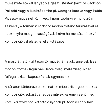
művészete sokkal lágyabb a gesztusfestők (mint pl. Jackson
Pollock) vagy a kubisták (mint pl. Goerges Braque vagy Pablo
Picasso) műveinél. Könnyed, finom, többnyire monokróm
színeivel, a formák különböző módon történő társításával és
azok enyhe mozgalmasságával, illetve harmóniára törekvő
kompozícióival életet lehel alkotásaiba.
A most látható kiállításon 24 művét láthatjuk, amelyek laza
módon, formavilágukban illetve főleg szellemiségükben,
felfogásukban kapcsolódnak egymáshoz.
A tárlaton körbenézve azonnal szembetűnik a geometrikus
kompozíciók sokasága. Egyes művek Kelemen Benő még
korai korszakához köthetők: ilyenek pl. tövissel applikált