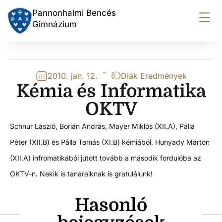
Pannonhalmi Bencés
Gimnázium
-
2010. jan. 12.
Diák Eredmények
Kémia és Informatika
OKTV
Schnur László, Borián András, Mayer Miklós (XII.A), Pálla
Péter (XII.B) és Pálla Tamás (XI.B) kémiából, Hunyady Márton
(XII.A) infromatikából jutott tovább a második fordulóba az
OKTV-n. Nekik is tanáraiknak is gratulálunk!
Hasonló