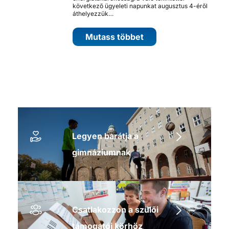
következő ügyeleti napunkat augusztus 4-éről
áthelyezzük…
Mutass többet
Legyen barátja a
gimnáziumnak
Csatlakozzon a szülői
támogatói körhöz