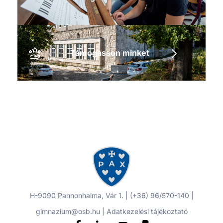
Támogasson minket
H-9090 Pannonhalma, Vár 1. | (+36) 96/570-140 |
gimnazium@osb.hu |
Adatkezelési tájékoztató