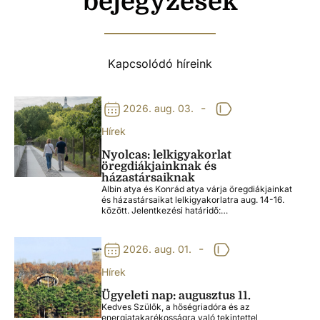
bejegyzések
Kapcsolódó híreink
-
2026. aug. 03.
Hírek
Nyolcas: lelkigyakorlat
öregdiákjainknak és
házastársaiknak
Albin atya és Konrád atya várja öregdiákjainkat
és házastársaikat lelkigyakorlatra aug. 14-16.
között. Jelentkezési határidő:…
-
2026. aug. 01.
Hírek
Ügyeleti nap: augusztus 11.
Kedves Szülők, a hőségriadóra és az
energiatakarékosságra való tekintettel