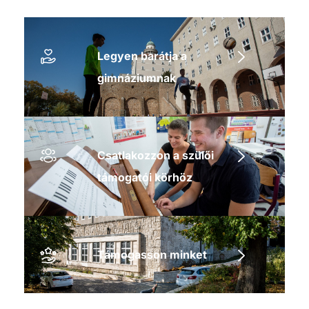
Legyen barátja a
gimnáziumnak
Csatlakozzon a szülői
támogatói körhöz
Támogasson minket