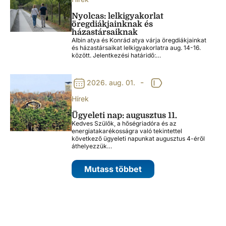
Nyolcas: lelkigyakorlat
öregdiákjainknak és
házastársaiknak
Albin atya és Konrád atya várja öregdiákjainkat
és házastársaikat lelkigyakorlatra aug. 14-16.
között. Jelentkezési határidő:…
-
2026. aug. 01.
Hírek
Ügyeleti nap: augusztus 11.
Kedves Szülők, a hőségriadóra és az
energiatakarékosságra való tekintettel
következő ügyeleti napunkat augusztus 4-éről
áthelyezzük…
Mutass többet