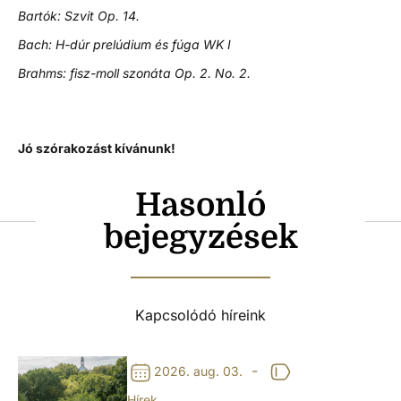
Bartók: Szvit Op. 14.
Bach: H-dúr prelúdium és fúga WK I
B
rahms: fisz-moll szonáta Op. 2. No. 2.
Jó szórakozást kívánunk!
Hasonló
bejegyzések
Kapcsolódó híreink
-
2026. aug. 03.
Hírek