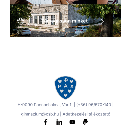
Támogasson minket
H-9090 Pannonhalma, Vár 1. | (+36) 96/570-140 |
gimnazium@osb.hu |
Adatkezelési tájékoztató