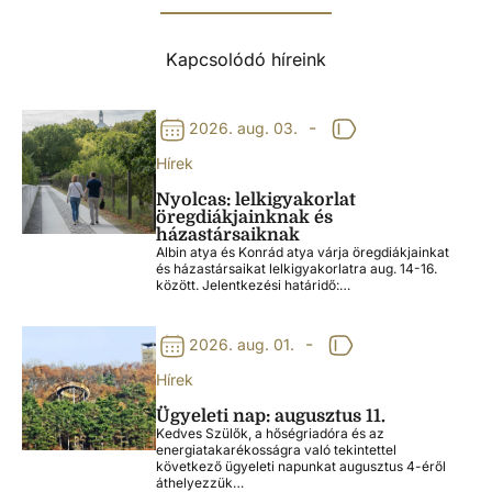
Kapcsolódó híreink
-
2026. aug. 03.
Hírek
Nyolcas: lelkigyakorlat
öregdiákjainknak és
házastársaiknak
Albin atya és Konrád atya várja öregdiákjainkat
és házastársaikat lelkigyakorlatra aug. 14-16.
között. Jelentkezési határidő:…
-
2026. aug. 01.
Hírek
Ügyeleti nap: augusztus 11.
Kedves Szülők, a hőségriadóra és az
energiatakarékosságra való tekintettel
következő ügyeleti napunkat augusztus 4-éről
áthelyezzük…