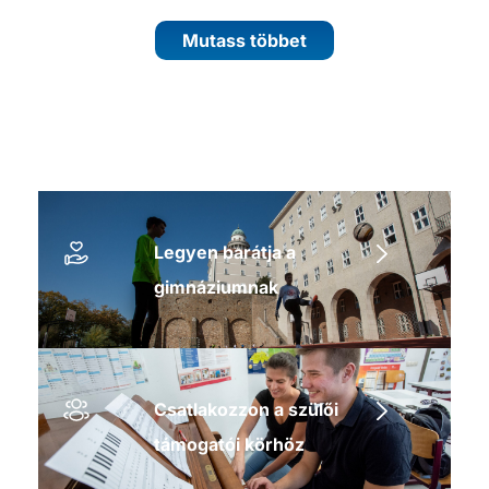
Mutass többet
Legyen barátja a
gimnáziumnak
Csatlakozzon a szülői
támogatói körhöz