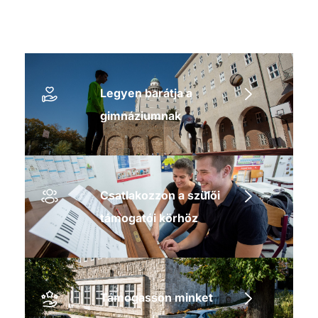
Legyen barátja a
gimnáziumnak
Csatlakozzon a szülői
támogatói körhöz
Támogasson minket