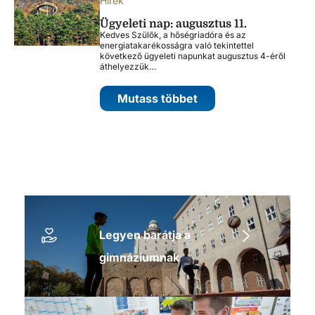
Hírek
Ügyeleti nap: augusztus 11.
Kedves Szülők, a hőségriadóra és az
energiatakarékosságra való tekintettel
következő ügyeleti napunkat augusztus 4-éről
áthelyezzük…
Mutass többet
Legyen barátja a
gimnáziumnak