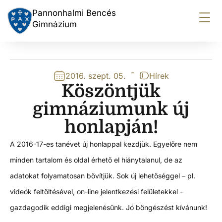
Pannonhalmi Bencés
Gimnázium
-
2016. szept. 05.
Hírek
Köszöntjük
gimnáziumunk új
honlapján!
A 2016-17-es tanévet új honlappal kezdjük. Egyelőre nem
minden tartalom és oldal érhető el hiánytalanul, de az
adatokat folyamatosan bővítjük. Sok új lehetőséggel – pl.
videók feltöltésével, on-line jelentkezési felületekkel –
gazdagodik eddigi megjelenésünk. Jó böngészést kívánunk!