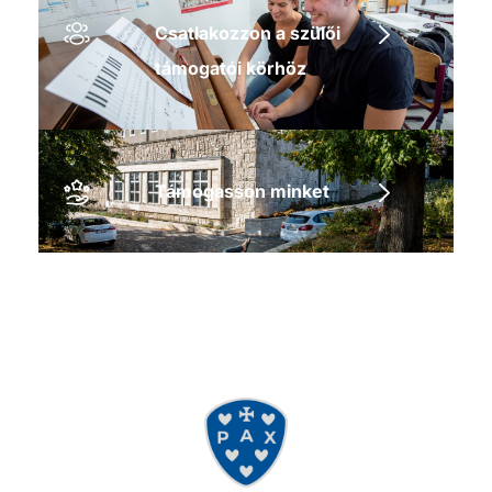
Csatlakozzon a szülői
támogatói körhöz
Támogasson minket