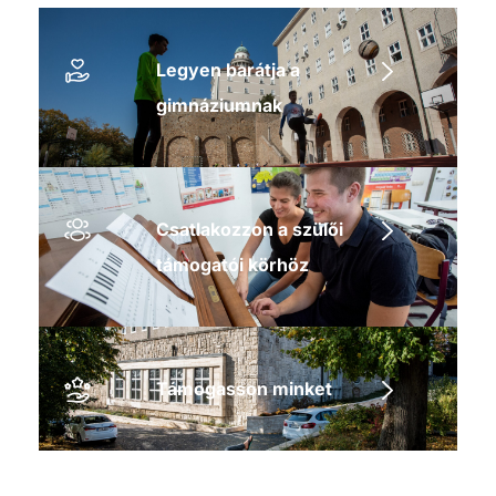
Legyen barátja a
gimnáziumnak
Csatlakozzon a szülői
támogatói körhöz
Támogasson minket