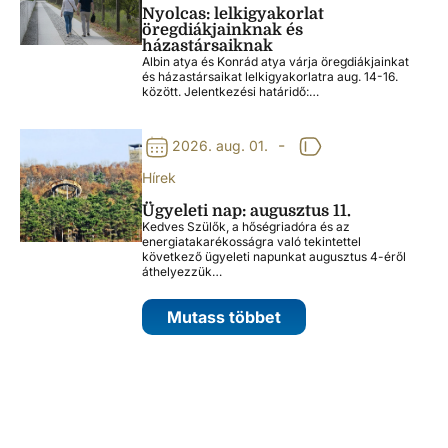
Nyolcas: lelkigyakorlat
öregdiákjainknak és
házastársaiknak
Albin atya és Konrád atya várja öregdiákjainkat
és házastársaikat lelkigyakorlatra aug. 14-16.
között. Jelentkezési határidő:…
-
2026. aug. 01.
Hírek
Ügyeleti nap: augusztus 11.
Kedves Szülők, a hőségriadóra és az
energiatakarékosságra való tekintettel
következő ügyeleti napunkat augusztus 4-éről
áthelyezzük…
Mutass többet