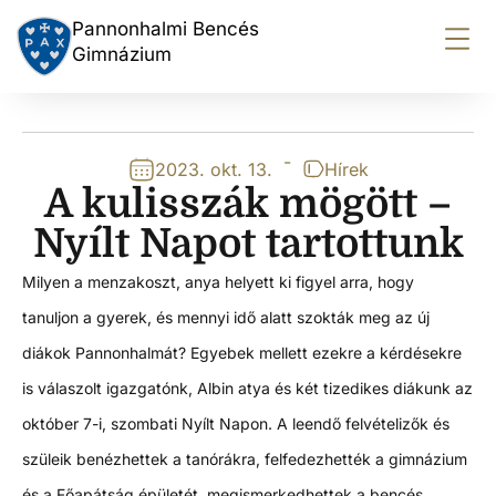
Pannonhalmi Bencés
Gimnázium
-
2023. okt. 13.
Hírek
A kulisszák mögött –
Nyílt Napot tartottunk
Milyen a menzakoszt, anya helyett ki figyel arra, hogy
tanuljon a gyerek, és mennyi idő alatt szokták meg az új
diákok Pannonhalmát? Egyebek mellett ezekre a kérdésekre
is válaszolt igazgatónk, Albin atya és két tizedikes diákunk az
október 7-i, szombati Nyílt Napon. A leendő felvételizők és
szüleik benézhettek a tanórákra, felfedezhették a gimnázium
és a Főapátság épületét, megismerkedhettek a bencés