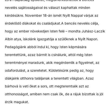
nevelés sajátosságaival és választ kaphattak minden
kérdésükre. November 18-án ismét Nyílt Nappal várjuk az
érdeklődő diákokat és családjukat.
A bencés nevelés célja,
hogy az ember növekedjen Isten felé – mondta Juhász-Laczik
Albin atya, iskolánk igazgatója a szülőknek a Nyílt Napon.
Pedagógiánk abból indul ki, hogy Isten képmására
teremtettünk, azaz bármit is csinálunk, attól még Isten
teremtményei maradunk, akik megérdemlik a figyelmet, az
odafordulást, a szeretetet. Küldetésünk pedig az, hogy
diákjaink otthonra találjanak a teremtett világban. Azaz
bárhová is veti őket a sors, ott megteremtsék azt az
otthonosságot, amiben nem csak ők, de a rájuk bízottak is jól
érzik magukat.