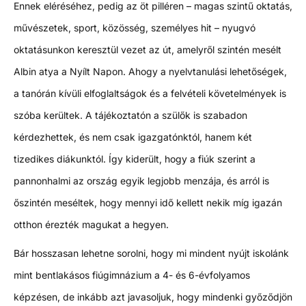
Ennek eléréséhez, pedig az öt pilléren – magas szintű oktatás,
művészetek, sport, közösség, személyes hit – nyugvó
oktatásunkon keresztül vezet az út, amelyről szintén mesélt
Albin atya a Nyílt Napon. Ahogy a nyelvtanulási lehetőségek,
a tanórán kívüli elfoglaltságok és a felvételi követelmények is
szóba kerültek. A tájékoztatón a szülők is szabadon
kérdezhettek, és nem csak igazgatónktól, hanem két
tizedikes diákunktól. Így kiderült, hogy a fiúk szerint a
pannonhalmi az ország egyik legjobb menzája, és arról is
őszintén meséltek, hogy mennyi idő kellett nekik míg igazán
otthon érezték magukat a hegyen.
Bár hosszasan lehetne sorolni, hogy mi mindent nyújt iskolánk
mint bentlakásos fiúgimnázium a 4- és 6-évfolyamos
képzésen, de inkább azt javasoljuk, hogy mindenki győződjön