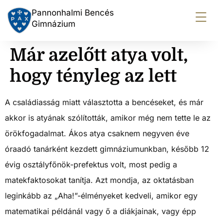
Pannonhalmi Bencés
Gimnázium
Már azelőtt atya volt,
hogy tényleg az lett
A családiasság miatt választotta a bencéseket, és már
akkor is atyának szólították, amikor még nem tette le az
örökfogadalmat. Ákos atya csaknem negyven éve
óraadó tanárként kezdett gimnáziumunkban, később 12
évig osztályfőnök-prefektus volt, most pedig a
matekfaktosokat tanítja. Azt mondja, az oktatásban
leginkább az „Aha!”-élményeket kedveli, amikor egy
matematikai példánál vagy ő a diákjainak, vagy épp