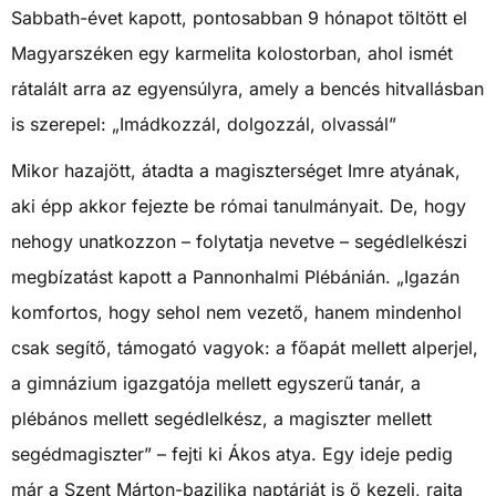
Sabbath-évet kapott, pontosabban 9 hónapot töltött el
Magyarszéken egy karmelita kolostorban, ahol ismét
rátalált arra az egyensúlyra, amely a bencés hitvallásban
is szerepel: „Imádkozzál, dolgozzál, olvassál”
Mikor hazajött, átadta a magiszterséget Imre atyának,
aki épp akkor fejezte be római tanulmányait. De, hogy
nehogy unatkozzon – folytatja nevetve – segédlelkészi
megbízatást kapott a Pannonhalmi Plébánián. „Igazán
komfortos, hogy sehol nem vezető, hanem mindenhol
csak segítő, támogató vagyok: a főapát mellett alperjel,
a gimnázium igazgatója mellett egyszerű tanár, a
plébános mellett segédlelkész, a magiszter mellett
segédmagiszter” – fejti ki Ákos atya. Egy ideje pedig
már a Szent Márton-bazilika naptárját is ő kezeli, rajta