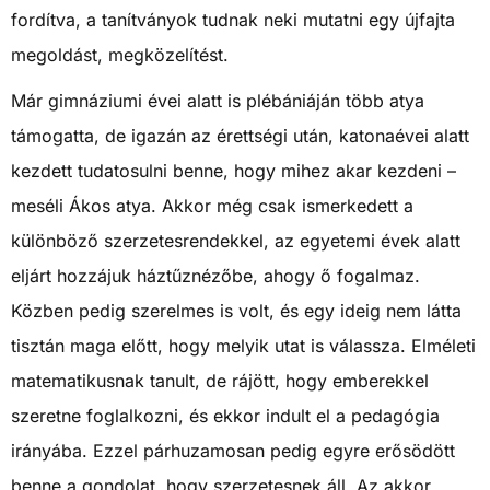
fordítva, a tanítványok tudnak neki mutatni egy újfajta
megoldást, megközelítést.
Már gimnáziumi évei alatt is plébániáján több atya
támogatta, de igazán az érettségi után, katonaévei alatt
kezdett tudatosulni benne, hogy mihez akar kezdeni –
meséli Ákos atya. Akkor még csak ismerkedett a
különböző szerzetesrendekkel, az egyetemi évek alatt
eljárt hozzájuk háztűznézőbe, ahogy ő fogalmaz.
Közben pedig szerelmes is volt, és egy ideig nem látta
tisztán maga előtt, hogy melyik utat is válassza. Elméleti
matematikusnak tanult, de rájött, hogy emberekkel
szeretne foglalkozni, és ekkor indult el a pedagógia
irányába. Ezzel párhuzamosan pedig egyre erősödött
benne a gondolat, hogy szerzetesnek áll. Az akkor