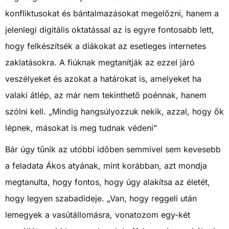
konfliktusokat és bántalmazásokat megelőzni, hanem a
jelenlegi digitális oktatással az is egyre fontosabb lett,
hogy felkészítsék a diákokat az esetleges internetes
zaklatásokra. A fiúknak megtanítják az ezzel járó
veszélyeket és azokat a határokat is, amelyeket ha
valaki átlép, az már nem tekinthető poénnak, hanem
szólni kell. „Mindig hangsúlyozzuk nekik, azzal, hogy ők
lépnek, másokat is meg tudnak védeni”
Bár úgy tűnik az utóbbi időben semmivel sem kevesebb
a feladata Ákos atyának, mint korábban, azt mondja
megtanulta, hogy fontos, hogy úgy alakítsa az életét,
hogy legyen szabadideje. „Van, hogy reggeli után
lemegyek a vasútállomásra, vonatozom egy-két