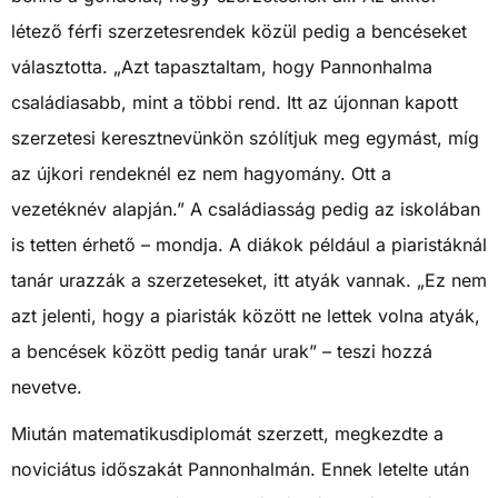
létező férfi szerzetesrendek közül pedig a bencéseket
választotta. „Azt tapasztaltam, hogy Pannonhalma
családiasabb, mint a többi rend. Itt az újonnan kapott
szerzetesi keresztnevünkön szólítjuk meg egymást, míg
az újkori rendeknél ez nem hagyomány. Ott a
vezetéknév alapján.” A családiasság pedig az iskolában
is tetten érhető – mondja. A diákok például a piaristáknál
tanár urazzák a szerzeteseket, itt atyák vannak. „Ez nem
azt jelenti, hogy a piaristák között ne lettek volna atyák,
a bencések között pedig tanár urak” – teszi hozzá
nevetve.
Miután matematikusdiplomát szerzett, megkezdte a
noviciátus időszakát Pannonhalmán. Ennek letelte után