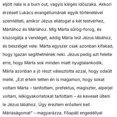
eljött nála is a burn out, vagyis kiégés időszaka. Akkori
érzéseit Lukács evangéliumának egyik történetével
szemlélteti, amikor Jézus ellátogat a két testvérhez,
Mártához és Máriához. Míg Márta sürög-forog, és
kiszolgálja a vendéget, addig Mária leül Jézus lábához,
és beszélget vele. Márta egyszer csak azonban kifakad,
hogy igazán segíthetnének neki. Jézus pedig azt felelte
erre, hogy Márta sok minden miatt nyugtalankodik,
Mária azonban a jó részt választotta azzal, hogy odaült
mellé. „Ezt értem tetten én is magamon, hogy sokat
voltam Márta – tanítottam, prefektus, magiszter, alperjel
voltam, lelkigyakorlatokat tartottam – és keveset ültem
le Jézus lábához. Úgy éreztem erősíteni kell
Máriaságomat” – magyarázza. Főapáti engedéllyel