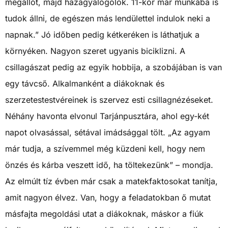
megállót, majd hazagyalogolok. 11-kor már munkába is
tudok állni, de egészen más lendülettel indulok neki a
napnak.” Jó időben pedig kétkeréken is láthatjuk a
környéken. Nagyon szeret ugyanis biciklizni. A
csillagászat pedig az egyik hobbija, a szobájában is van
egy távcső. Alkalmanként a diákoknak és
szerzetestestvéreinek is szervez esti csillagnézéseket.
Néhány havonta elvonul Tarjánpusztára, ahol egy-két
napot olvasással, sétával imádsággal tölt. „Az agyam
már tudja, a szívemmel még küzdeni kell, hogy nem
önzés és kárba veszett idő, ha töltekezünk” – mondja.
Az elmúlt tíz évben már csak a matekfaktosokat tanítja,
amit nagyon élvez. Van, hogy a feladatokban ő mutat
másfajta megoldási utat a diákoknak, máskor a fiúk