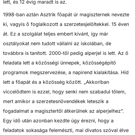
lett, és 12 évig maradt is az.
1998-ban aztán Asztrik főapát úr magiszternek nevezte
ki, vagyis ő foglalkozott a szerzetesjelöltekkel. 15 éven
át. Ez a szolgálat teljes embert kívánt, így már
osztályokat nem tudott vállalni az iskolában, de
továbbra is tanított. 2000-től pedig alperjel is lett. Az ő
feladata lett a közösségi ünnepek, közösségépítő
programok megszervezése, a napirend kialakítása. Híd
lett a főapát és a közösség között. „Akkoriban
viccelődtem is ezzel, hogy senki nem szabadul tőlem,
mert amikor a szerzetesnövendékek leteszik a
fogadalmat a magisztertől átkerülnek az alperjelhez”.
Egy idő után azonban kezdte úgy érezni, hogy a
feladatok sokasága felemészti, mai divatos szóval élve