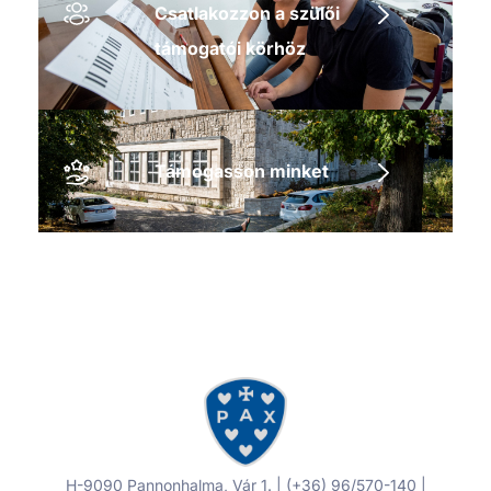
Csatlakozzon a szülői
támogatói körhöz
Támogasson minket
H-9090 Pannonhalma, Vár 1. | (+36) 96/570-140 |