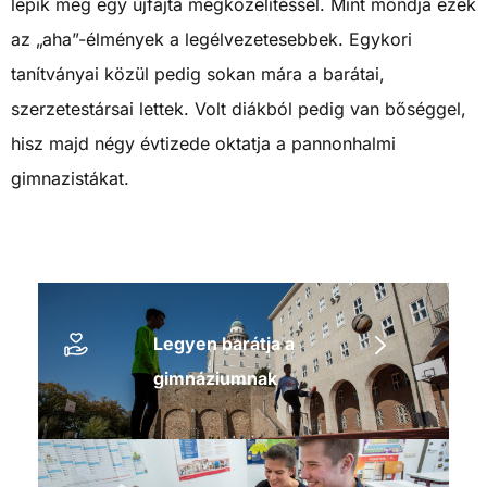
lepik meg egy újfajta megközelítéssel. Mint mondja ezek
az „aha”-élmények a legélvezetesebbek. Egykori
tanítványai közül pedig sokan mára a barátai,
szerzetestársai lettek. Volt diákból pedig van bőséggel,
hisz majd négy évtizede oktatja a pannonhalmi
gimnazistákat.
Legyen barátja a
gimnáziumnak