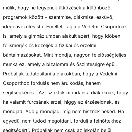
múlik, hogy ne legyenek ütközések a különböző
programok között – szentmise, diákmise, esküvő,
idegenvezetés stb. Emellett tagja a Védelmi Csoportnak
is, amely a gimnáziumban alakult azért, hogy időben
felismerjék és kezeljék a fizikai és érzelmi
bántalmazásokat. Mint mondja, nagyon felelősségteljes
munka ez, amely a bizalomra és őszinteségre épül.
Próbálják tudatosítani a diákokban, hogy a Védelmi
Csoporthoz fordulás nem árulkodás, hanem
segítségkérés. „Azt szoktuk mondani a diákoknak, hogy
ha valamit furcsának érzel, higgy az érzéseidnek, és
mondjad. Addig mondjad, míg nem hisznek neked. Ha
egyedül nem tudod megoldani, fordulj a felnőttekhez
segítségért”. Próbálják nem csak az iskolán belüli