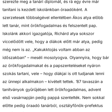
szerezte meg a tanári diplomát, és rá egy évre már
tanítani is kezdett iskolánkban óraadóként. A
szerzetesek többségével ellentétben Ákos atya előbb
lett tanár, mint örökfogadalmas és felszentelt pap.
Iskolánk akkori igazgatója, Richárd atya sokszor
viccelődött vele, hogy a diákok előtt már atya, pedig
még nem is az. „Kakukktojás voltam abban az
időszakban” – meséli mosolyogva. Olyannyira, hogy bár
az örökfogadalmakat és a papszenteléseket nyáron
szokás tartani, vele – hogy diákjai is ott tudjanak lenni
az ünnepi alkalmakon – kivételt tettek. ’87 tavaszán a
tanítványok gyűrűjében lett örökfogadalmas, advent
első vasárnapján pedig pappá szentelték. Nem sokkal
előtte pedig óraadó tanárból, osztályfőnök-prefektus