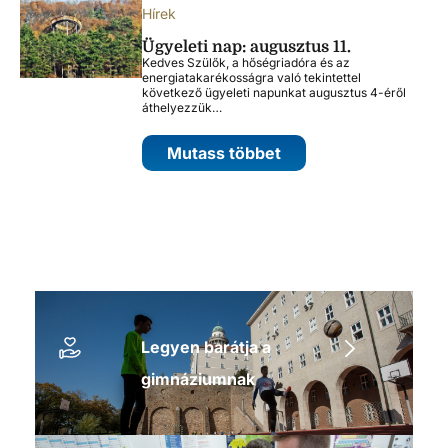
Hírek
Ügyeleti nap: augusztus 11.
Kedves Szülők, a hőségriadóra és az
energiatakarékosságra való tekintettel
következő ügyeleti napunkat augusztus 4-éről
áthelyezzük…
Mutass többet
Legyen barátja a
gimnáziumnak