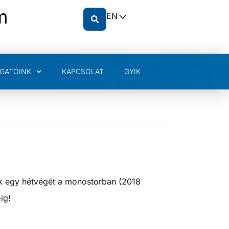
m
EN
GATÓINK
KAPCSOLAT
GYIK
ünk egy hétvégét a monostorban (2018
ig!