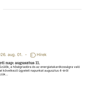
26. aug. 01.
-
Hírek
ti nap: augusztus 11.
zülők, a hőségriadóra és az energiatakarékosságra való
tel következő ügyeleti napunkat augusztus 4-éről
zzük…