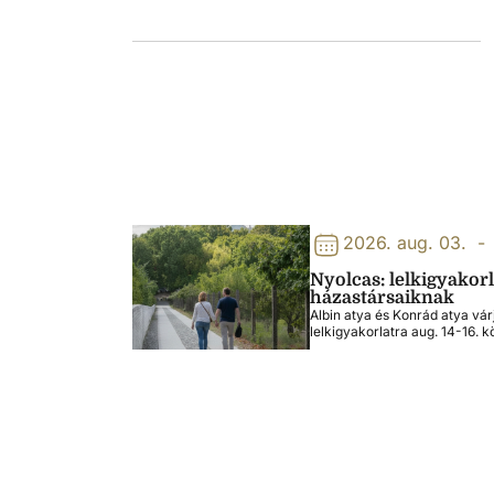
2026. aug. 03.
-
Nyolcas: lelkigyakor
házastársaiknak
Albin atya és Konrád atya vár
lelkigyakorlatra aug. 14-16. k