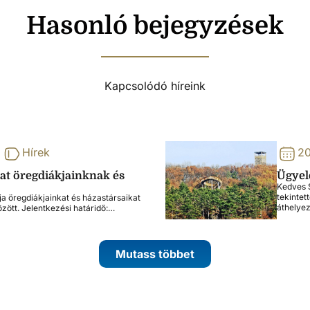
Hasonló bejegyzések
Kapcsolódó híreink
Hírek
20
lat öregdiákjainknak és
Ügyele
Kedves S
tekintet
ja öregdiákjainkat és házastársaikat
áthelye
özött. Jelentkezési határidő:…
Mutass többet