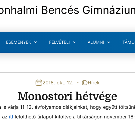
onhalmi Bencés Gimnáziu
ESEMÉNYEK
FELVÉTELI
ALUMNI
TÁMO
-
2018. okt. 12.
Hírek
Monostori hétvége
n is várja 11-12. évfolyamos diákjainkat, hogy együtt tölts
: az
itt
letölthető űrlapot kitöltve a titkárságon november 18-