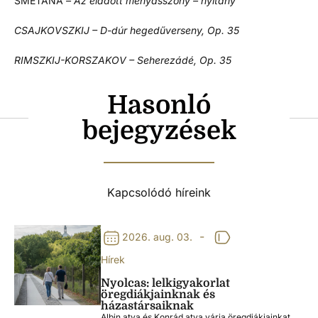
SMETANA
– Az eladott menyasszony – nyitány
CSAJKOVSZKIJ – D-dúr hegedűverseny, Op. 35
RIMSZKIJ-KORSZAKOV – Seherezádé, Op. 35
Hasonló
bejegyzések
Kapcsolódó híreink
-
2026. aug. 03.
Hírek
Nyolcas: lelkigyakorlat
öregdiákjainknak és
házastársaiknak
Albin atya és Konrád atya várja öregdiákjainkat