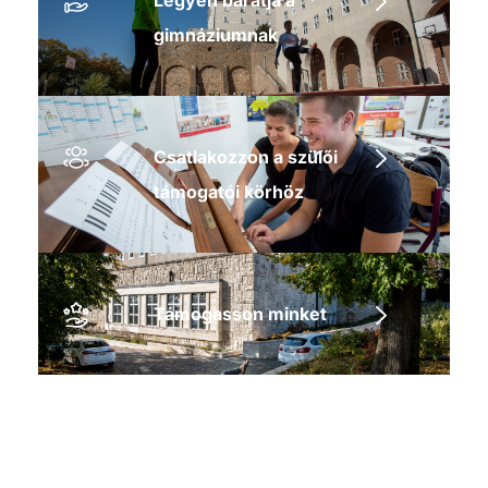
gimnáziumnak
Csatlakozzon a szülői
támogatói körhöz
Támogasson minket