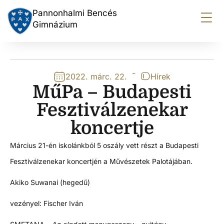
Pannonhalmi Bencés
Gimnázium
-
2022. márc. 22.
Hírek
MűPa – Budapesti
Fesztiválzenekar
koncertje
Március 21-én iskolánkból 5 oszály vett részt a Budapesti
Fesztiválzenekar koncertjén a Művészetek Palotájában.
Akiko Suwanai (hegedű)
vezényel: Fischer Iván