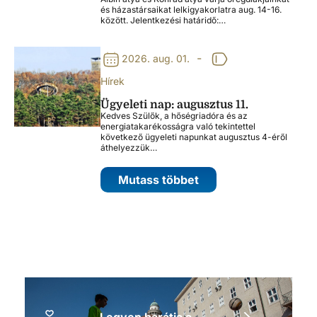
és házastársaikat lelkigyakorlatra aug. 14-16.
között. Jelentkezési határidő:…
-
2026. aug. 01.
Hírek
Ügyeleti nap: augusztus 11.
Kedves Szülők, a hőségriadóra és az
energiatakarékosságra való tekintettel
következő ügyeleti napunkat augusztus 4-éről
áthelyezzük…
Mutass többet
Legyen barátja a