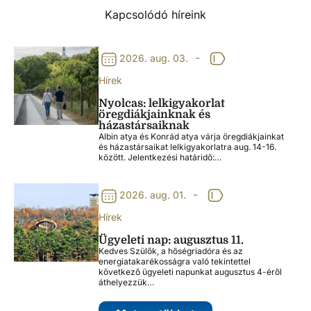
Kapcsolódó híreink
-
2026. aug. 03.
Hírek
Nyolcas: lelkigyakorlat
öregdiákjainknak és
házastársaiknak
Albin atya és Konrád atya várja öregdiákjainkat
és házastársaikat lelkigyakorlatra aug. 14-16.
között. Jelentkezési határidő:…
-
2026. aug. 01.
Hírek
Ügyeleti nap: augusztus 11.
Kedves Szülők, a hőségriadóra és az
energiatakarékosságra való tekintettel
következő ügyeleti napunkat augusztus 4-éről
áthelyezzük…