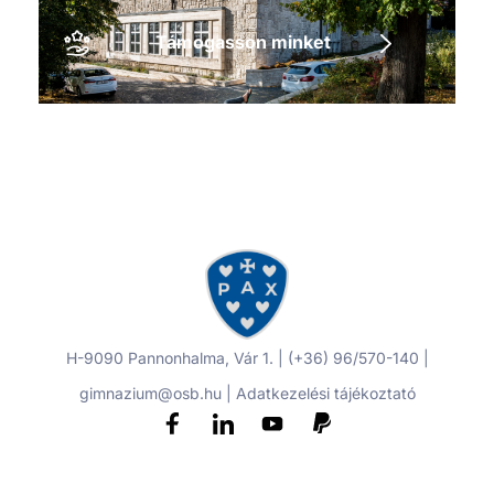
Támogasson minket
H-9090 Pannonhalma, Vár 1. | (+36) 96/570-140 |
gimnazium@osb.hu |
Adatkezelési tájékoztató