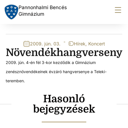
Pannonhalmi Bencés
Gimnázium
-
2009. jún. 03.
Hírek
,
Koncert
Növendékhangverseny
2009. jún. 4-én fél 3-kor kezdődik a Gimnázium
zenésznövendékeinek évzáró hangversenye a Teleki-
teremben.
Hasonló
bejegyzések