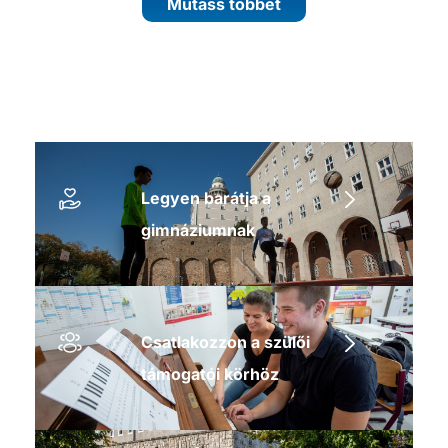
Mutass többet
Legyen barátja a
gimnáziumnak
Csatlakozzon a szülői
támogatói körhöz