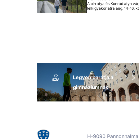
Albin atya és Konrád atya vár
lelkigyakorlatra aug. 14-16. k
Legyen barátja a
gimnáziumnak
H-9090 Pannonhalma, 