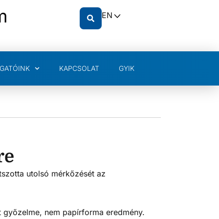
m
EN
GATÓINK
KAPCSOLAT
GYIK
re
átszotta utolsó mérkőzését az
pat győzelme, nem papírforma eredmény.