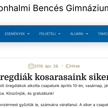
onhalmi Bencés Gimnáziu
ESEMÉNYEK
FELVÉTELI
ALUMNI
TÁMO
-
2016. ápr. 26.
Hírek
regdiák kosarasaink sike
lő öregdiákok alkotta csapatunk április 10-én, vasárnap, j
ba. Köszönjük, és gratulálunk!
onzérmest győztük le, számukra váratlanul. A siker a csa