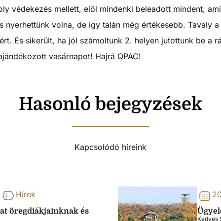
 védekezés mellett, elől mindenki beleadott mindent, amit t
 nyerhettünk volna, de így talán még értékesebb. Tavaly a r
rt. És sikerült, ha jól számoltunk 2. helyen jutottunk be a
 ajándékozott vasárnapot! Hajrá QPAC!
Hasonló bejegyzések
Kapcsolódó híreink
Hírek
20
lat öregdiákjainknak és
Ügyele
Kedves S