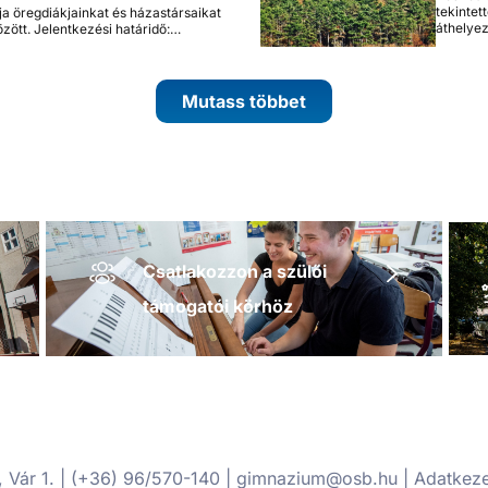
tekintet
ja öregdiákjainkat és házastársaikat
áthelye
özött. Jelentkezési határidő:…
Mutass többet
Csatlakozzon a szülői
támogatói körhöz
Vár 1. | (+36) 96/570-140 | gimnazium@osb.hu |
Adatkeze