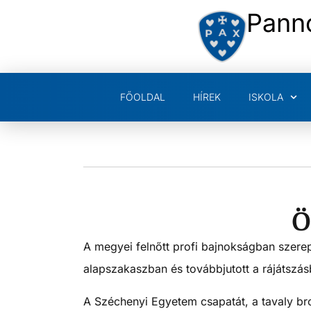
Pann
FŐOLDAL
HÍREK
ISKOLA
Ö
A megyei felnőtt profi bajnokságban szerep
alapszakaszban és továbbjutott a rájátszás
A Széchenyi Egyetem csapatát, a tavaly br