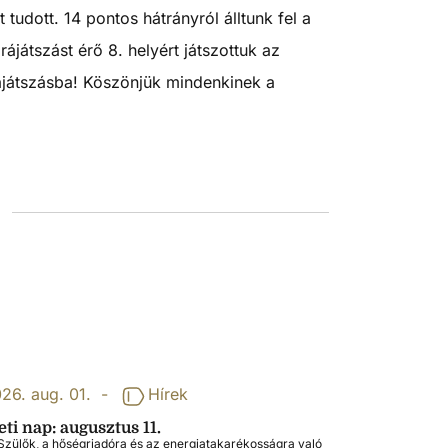
udott. 14 pontos hátrányról álltunk fel a
ájátszást érő 8. helyért játszottuk az
 rájátszásba! Köszönjük mindenkinek a
26. aug. 01.
-
Hírek
ti nap: augusztus 11.
zülők, a hőségriadóra és az energiatakarékosságra való