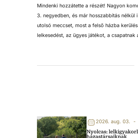
Mindenki hozzátette a részét! Nagyon komoly
3. negyedben, és már hosszabbítás nélkül is
utolsó meccset, most a felső házba kerülésé
lelkesedést, az ügyes játékot, a csapatnak
2026. aug. 03.
-
Nyolcas: lelkigyakor
házastársaiknak