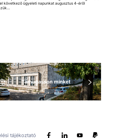
tel következő ügyeleti napunkat augusztus 4-éről
zzük…
Támogasson minket
lési tájékoztató