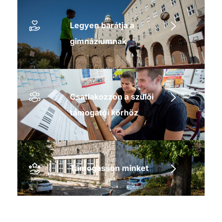
Legyen barátja a
gimnáziumnak
Csatlakozzon a szülői
támogatói körhöz
Támogasson minket