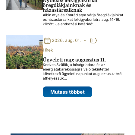
Nyolcas: lelkigyakorlat
öregdiákjainknak és
házastársaiknak
Albin atya és Konrád atya várja öregdiákjainkat
és házastársaikat lelkigyakorlatra aug. 14-16.
között. Jelentkezési határidő:…
-
2026. aug. 01.
Hírek
Ügyeleti nap: augusztus 11.
Kedves Szülők, a hőségriadóra és az
energiatakarékosságra való tekintettel
következő ügyeleti napunkat augusztus 4-éről
áthelyezzük…
Mutass többet