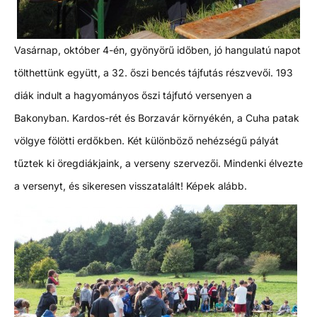
Vasárnap, október 4-én, gyönyörű időben, jó hangulatú napot
tölthettünk együtt, a 32. őszi bencés tájfutás részvevői. 193
diák indult a hagyományos őszi tájfutó versenyen a
Bakonyban. Kardos-rét és Borzavár környékén, a Cuha patak
völgye fölötti erdőkben. Két különböző nehézségű pályát
tűztek ki öregdiákjaink, a verseny szervezői. Mindenki élvezte
a versenyt, és sikeresen visszatalált! Képek alább.