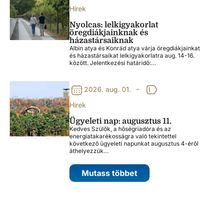
Hírek
Nyolcas: lelkigyakorlat
öregdiákjainknak és
házastársaiknak
Albin atya és Konrád atya várja öregdiákjainkat
és házastársaikat lelkigyakorlatra aug. 14-16.
között. Jelentkezési határidő:…
-
2026. aug. 01.
Hírek
Ügyeleti nap: augusztus 11.
Kedves Szülők, a hőségriadóra és az
energiatakarékosságra való tekintettel
következő ügyeleti napunkat augusztus 4-éről
áthelyezzük…
Mutass többet