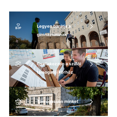
Legyen barátja a
gimnáziumnak
Csatlakozzon a szülői
támogatói körhöz
Támogasson minket