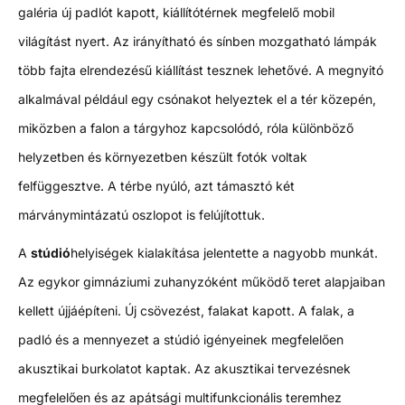
galéria új padlót kapott, kiállítótérnek megfelelő mobil
világítást nyert. Az irányítható és sínben mozgatható lámpák
több fajta elrendezésű kiállítást tesznek lehetővé. A megnyitó
alkalmával például egy csónakot helyeztek el a tér közepén,
miközben a falon a tárgyhoz kapcsolódó, róla különböző
helyzetben és környezetben készült fotók voltak
felfüggesztve. A térbe nyúló, azt támasztó két
márványmintázatú oszlopot is felújítottuk.
A
stúdió
helyiségek kialakítása jelentette a nagyobb munkát.
Az egykor gimnáziumi zuhanyzóként működő teret alapjaiban
kellett újjáépíteni. Új csövezést, falakat kapott. A falak, a
padló és a mennyezet a stúdió igényeinek megfelelően
akusztikai burkolatot kaptak. Az akusztikai tervezésnek
megfelelően és az apátsági multifunkcionális teremhez