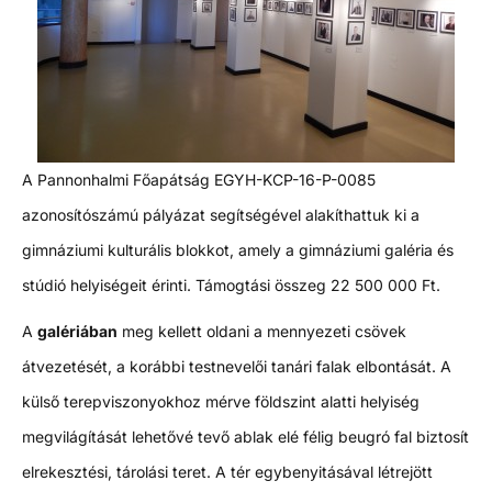
A Pannonhalmi Főapátság EGYH-KCP-16-P-0085
azonosítószámú pályázat segítségével alakíthattuk ki a
gimnáziumi kulturális blokkot, amely a gimnáziumi galéria és
stúdió helyiségeit érinti. Támogtási összeg 22 500 000 Ft.
A
galériában
meg kellett oldani a mennyezeti csövek
átvezetését, a korábbi testnevelői tanári falak elbontását. A
külső terepviszonyokhoz mérve földszint alatti helyiség
megvilágítását lehetővé tevő ablak elé félig beugró fal biztosít
elrekesztési, tárolási teret. A tér egybenyitásával létrejött