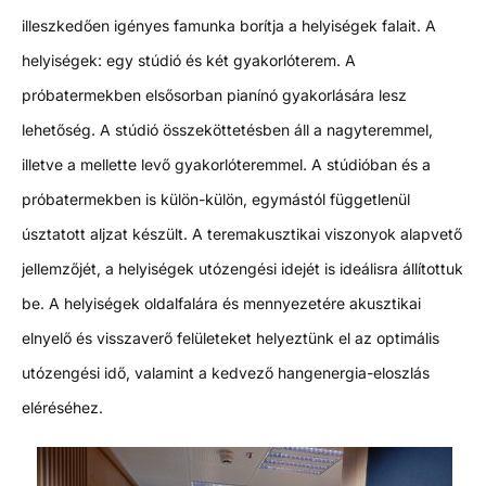
illeszkedően igényes famunka borítja a helyiségek falait. A
helyiségek: egy stúdió és két gyakorlóterem. A
próbatermekben elsősorban pianínó gyakorlására lesz
lehetőség. A stúdió összeköttetésben áll a nagyteremmel,
illetve a mellette levő gyakorlóteremmel. A stúdióban és a
próbatermekben is külön-külön, egymástól függetlenül
úsztatott aljzat készült. A teremakusztikai viszonyok alapvető
jellemzőjét, a helyiségek utózengési idejét is ideálisra állítottuk
be. A helyiségek oldalfalára és mennyezetére akusztikai
elnyelő és visszaverő felületeket helyeztünk el az optimális
utózengési idő, valamint a kedvező hangenergia-eloszlás
eléréséhez.